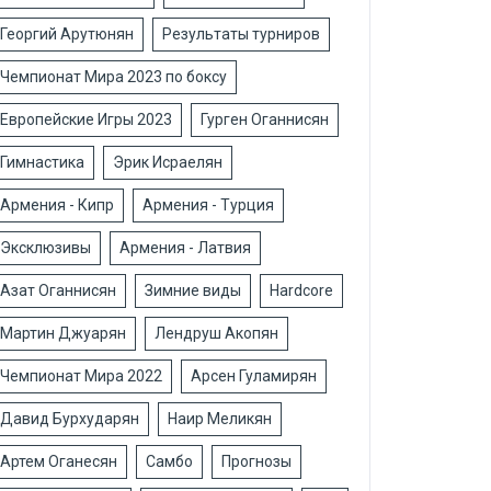
Георгий Арутюнян
Результаты турниров
Чемпионат Мира 2023 по боксу
Европейские Игры 2023
Гурген Оганнисян
Гимнастика
Эрик Исраелян
Армения - Кипр
Армения - Турция
Эксклюзивы
Армения - Латвия
Азат Оганнисян
Зимние виды
Hardcore
Мартин Джуарян
Лендруш Акопян
Чемпионат Мира 2022
Арсен Гуламирян
Давид Бурхударян
Наир Меликян
Артем Оганесян
Самбо
Прогнозы