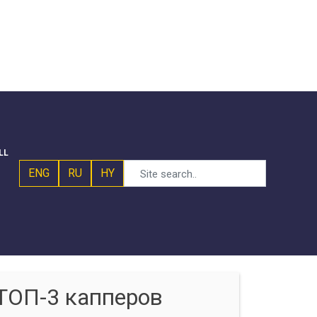
LL
ENG
RU
HY
ТОП-3 капперов