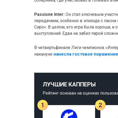
соперника, где участвовал в голевых атак
Passione Inter:
Он стал ключевым участн
передачами, особенно в эпизоде с пасо
Сиро». В целом, его игра была хороша, и
выступлений. Едва не забил парой сложн
В четвертьфинале Лиги чемпионов «Интер
нанесла гостевое поражени
накануне
ЛУЧШИЕ КАППЕРЫ
Рейтинг основан на оценках пользов
1
2