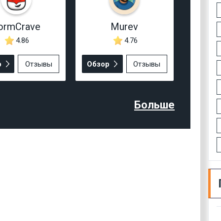
ormCrave
Murev
4.86
4.76
р
Отзывы
Обзор
Отзывы
Больше