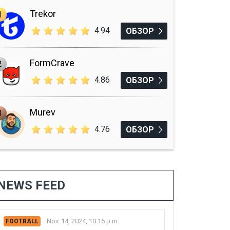
Trekor
1
4.94
ОБЗОР
FormCrave
2
4.86
ОБЗОР
Murev
3
4.76
ОБЗОР
NEWS FEED
Nov. 14, 2024, 10:16 p.m.
FOOTBALL