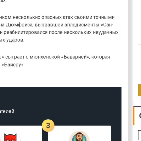
ах.
иком нескольких опасных атак своими точными
м на Дюмфриса, вызвавшей аплодисменты «Сан-
 он реабилитировался после нескольких неудачных
ых ударов.
» сыграет с мюнхенской «Баварией», которая
е
«Байеру».
ателей
3