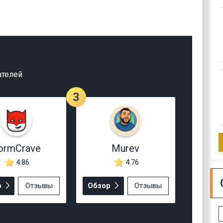
ателей
3
ormCrave
Murev
4.86
4.76
р
Отзывы
Обзор
Отзывы