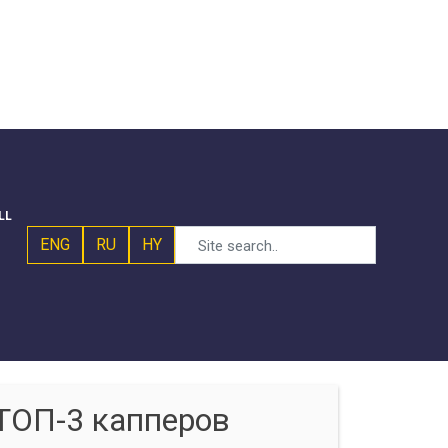
LL
ENG
RU
HY
ТОП-3 капперов