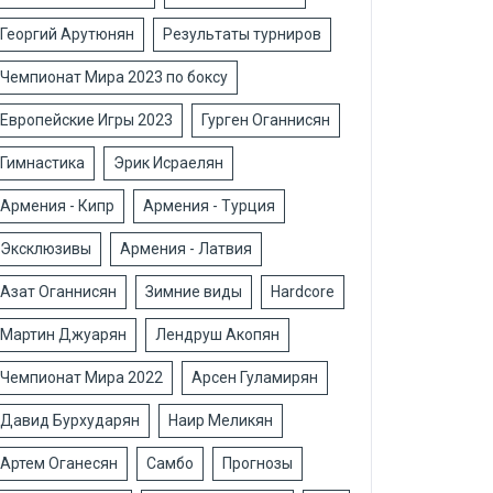
Георгий Арутюнян
Результаты турниров
Чемпионат Мира 2023 по боксу
Европейские Игры 2023
Гурген Оганнисян
Гимнастика
Эрик Исраелян
Армения - Кипр
Армения - Турция
Эксклюзивы
Армения - Латвия
Азат Оганнисян
Зимние виды
Hardcore
Мартин Джуарян
Лендруш Акопян
Чемпионат Мира 2022
Арсен Гуламирян
Давид Бурхударян
Наир Меликян
Артем Оганесян
Самбо
Прогнозы