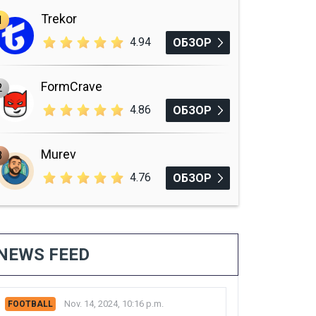
Trekor
1
4.94
ОБЗОР
FormCrave
2
4.86
ОБЗОР
Murev
3
4.76
ОБЗОР
NEWS FEED
Nov. 14, 2024, 10:16 p.m.
FOOTBALL