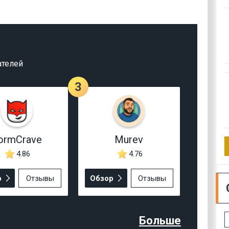
ателей
3
ormCrave
Murev
4.86
4.76
р
Отзывы
Обзор
Отзывы
Больше