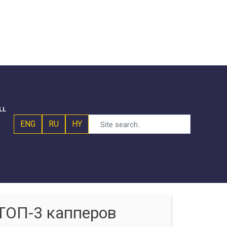
LL
ENG
RU
HY
ТОП-3 капперов