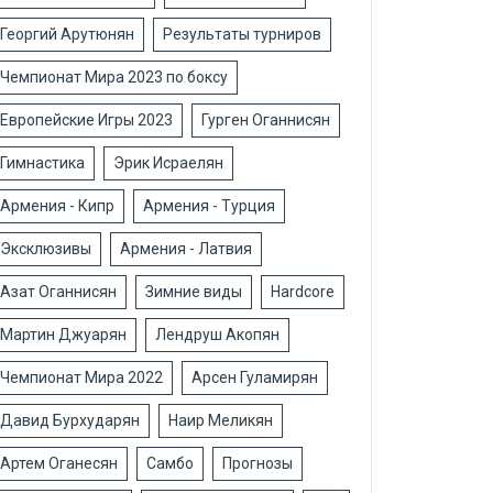
Георгий Арутюнян
Результаты турниров
Чемпионат Мира 2023 по боксу
Европейские Игры 2023
Гурген Оганнисян
Гимнастика
Эрик Исраелян
Армения - Кипр
Армения - Турция
Эксклюзивы
Армения - Латвия
Азат Оганнисян
Зимние виды
Hardcore
Мартин Джуарян
Лендруш Акопян
Чемпионат Мира 2022
Арсен Гуламирян
Давид Бурхударян
Наир Меликян
Артем Оганесян
Самбо
Прогнозы