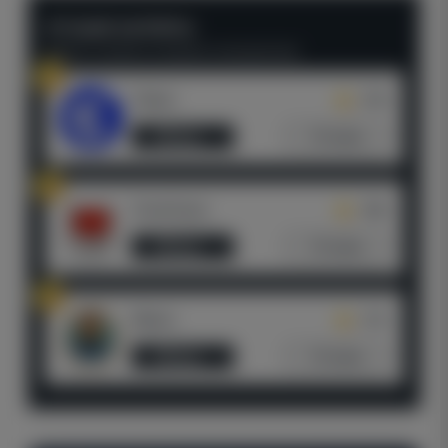
ЛУЧШИЕ КАППЕРЫ
Рейтинг основан на оценках пользователей
1
Trekor
4.94
Обзор
Отзывы
2
FormCrave
4.86
Обзор
Отзывы
3
Murev
4.76
Обзор
Отзывы