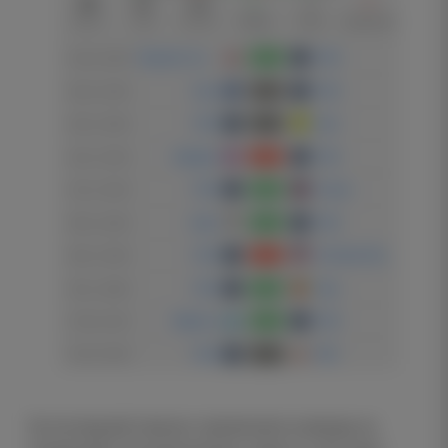
За последний отрезок чемпионата команда не