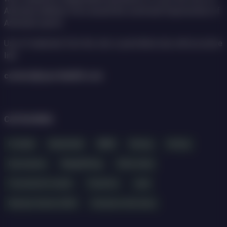
Armenian athletes from around the world and forpromotion of
Armenian sports.
Use of materials from the site is permitted only with an active
link.
contact@sportball24.com
CATEGORIES
Football
Basketball
MMA
Boxing
Hockey
Gymnastics
Weightlifting
Other kinds
Tournament results
Transfers
Judo
Olympic Games 2024
Exclusive interviews