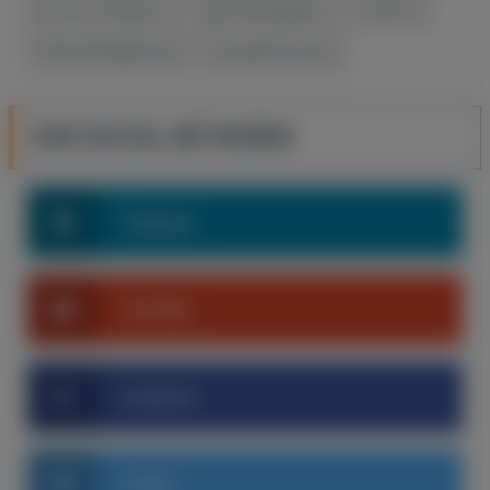
Summer Olympics
Tigran Barseghyan
Transfers
Vahan Bichakhchyan
Varazdat Haroyan
OUR SOCIAL NETWORKS
Telegram
YouTube
facebook
Twitter