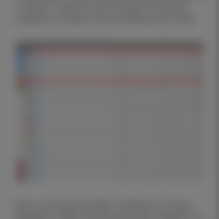
11 мячей. У клуба на счету 34 балла. Коллектив
оторвался от второго места в таблице на 5 очков.
Лион не так результативен. Команда за 14 туров
одержала 7 побед. Коллектив не смог победить в 3