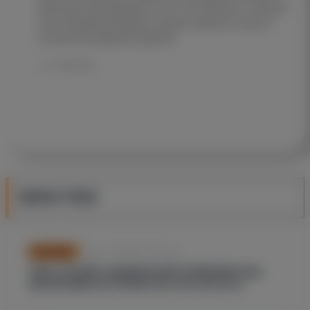
навсегда. Как минимум ты ее точно убьешь, а там уже
если понравится будешь следить дальше, если нет
останется халявная подписка
Ответить
Имя
Emai
NEWS FEED
Nov. 14, 2024, 10:16 p.m.
FOOTBALL
ЛИГА НАЦИЙ: ДОМИНАЦИЯ АРМЕНИИ НАД
ФАРЕРАМИ НЕ ПРИНЕСЛА РЕЗУЛЬТАТА