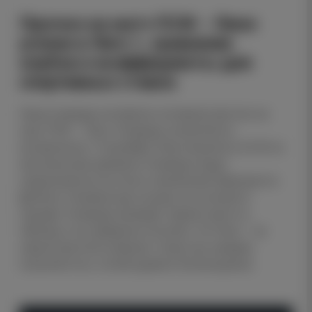
Прогноз на матч ПСЖ – Лион:
успехи в Лиге 1, сравнение
клубов и коэффициенты для
спортивных ставок
Наша команда экспертов составила прогноз на
игру ПСЖ – Лион. Команды встретятся в
воскресенье, 15 декабря. Игра начнется в 22:45 по
московскому времени. Команды будут
соревноваться за очки в чемпионате Франции по
футболу. Хозяева еще ни разу не уступали в
турнире. Команда занимает первое место в
таблице и не намерена отступать. Но Лион – не
самый простой соперник. Скоро мы увидим,
получится ли у гостей удивить болельщиков.