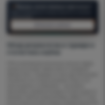
Ищешь качественные прогнозы?
Обрати внимание на топовые проекты по мнению
посетителей
Смотреть рейтинг
Обзор результатов в турнире и
статистика клубов
ПСЖ на протяжении нескольких сезонов подряд
никому не уступает первое место в турнирной
таблице Лиги 1. Команда и в этом году обыгрывает
оппонентов. За 14 туров выиграла 10 раз, но не
смогла одолеть 4 соперников – эти встречи
закончились ничейным исходом. Состав ни разу не
проиграл. Клуб был результативен, забив 37 голов
за все встречи. В свои створки команда пропустила