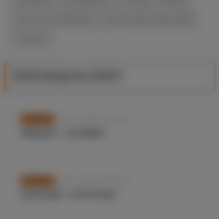
Gymnastics
shooting sport
Fencing
Athletics
Summer Youth Olympics
Pan-Armenian Games 2023
Transfers
ПРОГНОЗЫ НА СПОРТ
Nov. 14, 2024, 10:23 p.m.
FOOTBALL
ЭКВАДОР – БОЛИВИЯ
Nov. 14, 2024, 10:23 p.m.
FOOTBALL
ПАРАГВАЙ – АРГЕНТИНА