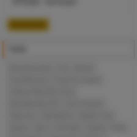
ИРЛАНДИЯ – ФИНЛЯНДИЯ
Еще прогнозы
TAGS
Мелсик Багдасарян
Уэльс - Армения
Георгий Арутюнян
Результаты турниров
Чемпионат Мира 2023 по боксу
Европейские Игры 2023
Гурген Оганнисян
Гимнастика
Эрик Исраелян
Армения - Кипр
Армения - Турция
Эксклюзивы
Армения - Латвия