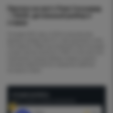
Прогноз на матч Реал Сосьедад
– ПАОК: детальный разбор и
ставки
30 января 2025 года, в 23:00 по московскому
времени, пройдет матч 8-го тура группового этапа
Лиги Европы УЕФА, где испанский "Реал Сосьедад"
сыграет против греческого ПАОК. В этом прогнозе
я рассмотрю текущую форму команд, выделю
ключевых футболистов и предложу наиболее
выгодные ставки.
ЛУЧШИЕ КАППЕРЫ
Рейтинг основан на оценках пользователей
1
Trekor