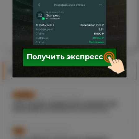
Ответить
Имя
Получить экспресс
Emai
NEWS FEED
Nov. 14, 2024, 10:16 p.m.
FOOTBALL
ЛИГА НАЦИЙ: ДОМИНАЦИЯ АРМЕНИИ НАД
ФАРЕРАМИ НЕ ПРИНЕСЛА РЕЗУЛЬТАТА
Nov. 14, 2024, 6:24 p.m.
MMA