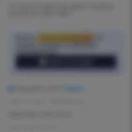
Этот прогноз поможет вам принять осознанное
решение при ставках. Удачи!
Получи
бесплатный прогноз
от
лучшего каппера по рейтингу
пользователей
Перейти в Телеграмм
Telegram.
Подпишитесь на наш
Author:
Armenian sports
Sportball24
Updated: Aug. 9, 2026, 9:53 a.m.
News on topic:
Прогнозы