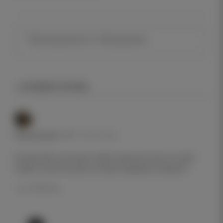
Имя
3
КОММЕНТАРИЕВ
Emai
Ghazaryann
10 часов назад
Посоветуйте где можно найти норм прогнозы по small
market, понятное дело которые нормально играют))
Ответить