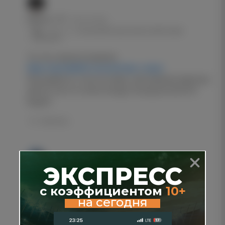
Edmon
7 часов назад
Имя
Ответ на:
Посоветуйте где можно найти норм
прогнозы …
Emai
Тут есть смолы в подписке
https://sportball24.com/en/trekor-otzyv/
Проходимость точно не скажу, там подписка навсегда
дается, так что статке не веду. Ну процентов 60-65
выдает
Ответить
ЭКСПРЕСС
Max Max
1 час назад
Имя
Ответ на:
Посоветуйте где можно найти норм
с коэффициентом
10+
прогнозы …
на сегодня
Emai
И бесплатно видел в разборах давал на фолы, не
часто конечно, но бывает