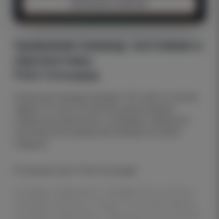
Смотреть рейтинг
Сравнение команд: состояние и
перспективы
Реал Сосьедад
Испанская команда занимает 18-е место в группе,
набрав 10 очков. Коллектив демонстрирует
стабильные результаты и планирует завершить
групповой этап уверенной победой на своем
стадионе.
Последние игры "Реал Сосьедад":
26 января: поражение от "Хетафе" (0:3) в Ла Лиге.
24 января: проигрыш "Лацио" (1:3) в Лиге Европы.
20 января: поражение от "Валенсии" (0:1) в Ла Лиге.