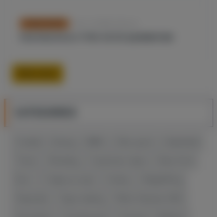
Nov. 14, 2024, 3:22 p.m.
OTHER SPORTS
РЕЗУЛЬТАТЫ 6 ТУРА ЧЕ ПО ШАХМАТАМ
More news
CATEGORIES
Football
Boxing
MMA
Other sports
Basketball
Tennis
Wrestling
Стратегии ставок
News Feed
Блог
Ставки на спорт
Hockey
Weightlifting
Slopestyle
Figure skating
Winter Olympics 2026