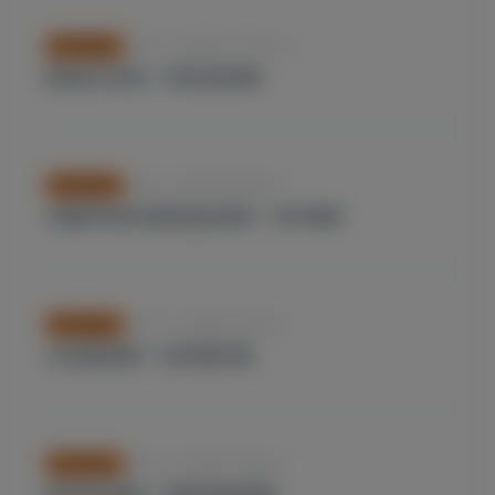
Nov. 14, 2024, 10:17 p.m.
FOOTBALL
ВЕНЕСУЭЛА – БРАЗИЛИЯ
Nov. 14, 2024, 8:06 p.m.
FOOTBALL
СЕВЕРНАЯ МАКЕДОНИЯ – ЛАТВИЯ
Nov. 14, 2024, 8:01 p.m.
FOOTBALL
СЛОВЕНИЯ – НОРВЕГИЯ
Nov. 14, 2024, 7:58 p.m.
FOOTBALL