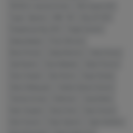
ЧМ 2023 по тяжелой атлетике
ЧМ по борьбе 2023
Турция - Армения
ARM - CRO
Игры СНГ 2023
Панармянские Игры 2023
Людвиг Шолинян
Давид Давидян
Петрос Аветисян
Вартан Асатрян
Давид Аванесян
Ованес Бачков
Эрик Базинян
Хорен Байрамян
Армен Петросян
Лукас Селараян
Арен Акопян
Андрэ Кализир
Ованес Амбарцумян
Норберто Бриаско-Балекян
Тяжелая атлетика
Кикбоксинг
Эдгар Бабаян
Карен Чухаджян
Артур Галоян
Карен Хачанов
Камо Оганесян
Геворк Саркисян
Эдмен Шахбазян