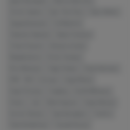
Дарон Искендерян
Авентис Авентисян
Энтони Туманян
Грант-Леон Ранос
Арас Озбилис
Эдуард Багринцев
Гор Манвелян
Чемпионат Армении
Армен Оганнисян
Степан Оганесян
Фигурное катание
Жирайр Шагоян
Arman Tsarukyan
Artur Aleksanyan
Edgar Sevikyan
Eduard Spertsyan
EURO - 2024
Eurocups
Gegard Musasi
Giogrio Petrosyan
Grappling
Henrikh Mkhitaryan
Hockey
Judo
Marat Grigoryan
Sargis Adamyan
Summer Olympics
Tigran Barseghyan
Transfers
Vahan Bichakhchyan
Varazdat Haroyan