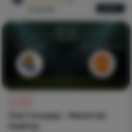
4.76
ОБЗОР
Отзывы (43)
Football
Реал Сосьедад – Манчестер
Юнайтед