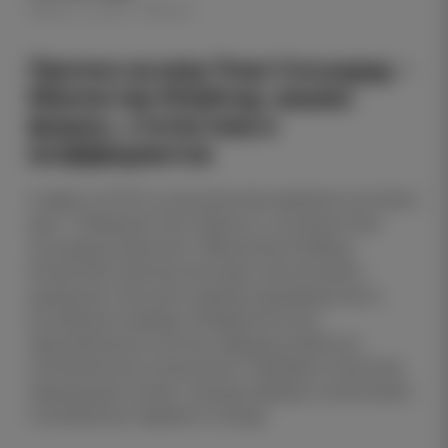
March 5, 2025, 7:58 p.m.
Прогноз на игру Реал Сосьедад –
Манчестер Юнайтед: анализ
формы, статистики и
коэффициентов
6 марта в 20:45 по московскому времени состоится
матч 1/8 финала Лиги Европы, в котором Реал
Сосьедад встретится с Манчестер Юнайтед.
Испанский клуб рассчитывает использовать
домашнее поле для создания преимущества, а
английская команда, обладая богатым
еврокубковым опытом, намерена добиться
положительного результата. Разберем статистику
предыдущих встреч, текущую форму коллективов
и возможные варианты исхода.