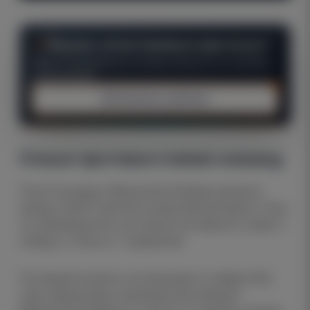
Ищешь качественные прогнозы?
Обрати внимание на топовые проекты по мнению
посетителей
Смотреть рейтинг
Очные противостояния команд
Реал Сосьедад и Манчестер Юнайтед провели
между собой 5 матчей на европейской арене. Пока
что преимущество на стороне английского клуба: 2
победы, 2 ничьи и 1 поражение.
Последняя встреча, состоявшаяся 3 ноября 2022
года, завершилась минимальной победой