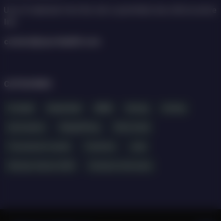
Use of materials from the site is permitted only with an active
link.
contact@sportball24.com
CATEGORIES
Football
Basketball
MMA
Boxing
Hockey
Gymnastics
Weightlifting
Other kinds
Tournament results
Transfers
Judo
Olympic Games 2024
Exclusive interviews