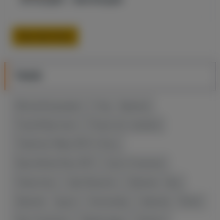
ИРЛАНДИЯ – ФИНЛЯНДИЯ
Еще прогнозы
TAGS
Мелсик Багдасарян
Уэльс - Армения
Георгий Арутюнян
Результаты турниров
Чемпионат Мира 2023 по боксу
Европейские Игры 2023
Гурген Оганнисян
Гимнастика
Эрик Исраелян
Армения - Кипр
Армения - Турция
Эксклюзивы
Армения - Латвия