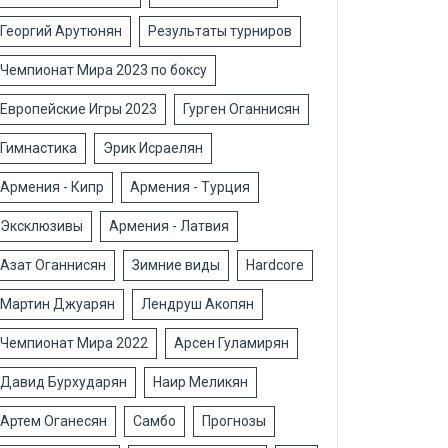
Георгий Арутюнян
Результаты турниров
Чемпионат Мира 2023 по боксу
Европейские Игры 2023
Гурген Оганнисян
Гимнастика
Эрик Исраелян
Армения - Кипр
Армения - Турция
Эксклюзивы
Армения - Латвия
Азат Оганнисян
Зимние виды
Hardcore
Мартин Джуарян
Лендруш Акопян
Чемпионат Мира 2022
Арсен Гуламирян
Давид Бурхударян
Наир Меликян
Артем Оганесян
Самбо
Прогнозы