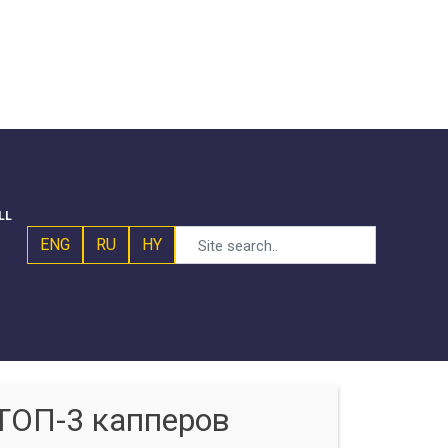
LL
ENG
RU
HY
ТОП-3 капперов