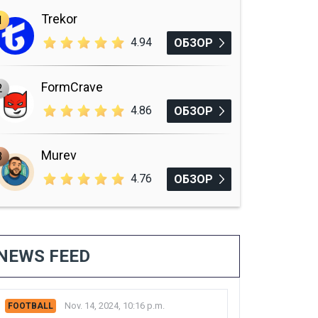
Trekor
1
4.94
ОБЗОР
FormCrave
2
4.86
ОБЗОР
Murev
3
4.76
ОБЗОР
NEWS FEED
Nov. 14, 2024, 10:16 p.m.
FOOTBALL