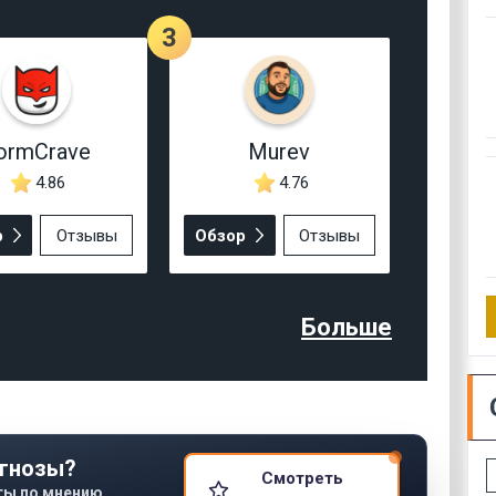
3
ormCrave
Murev
4.86
4.76
р
Отзывы
Обзор
Отзывы
Больше
гнозы?
Смотреть
ты по мнению