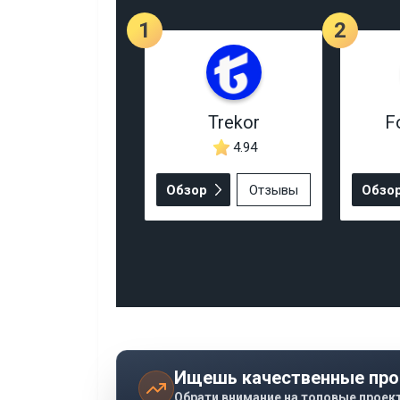
1
2
Trekor
F
4.94
Обзор
Отзывы
Обзо
Ищешь качественные про
Обрати внимание на топовые проек