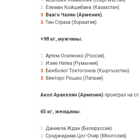
Елеман Койшибаев (Казахстан).
2.
Ваагн Чалян (Армения).
3.
Тин Страза (Хорватия).
3.
+98 кг, мужчины:
Артем Осипенко (Россия).
1.
Илие Натеа (Румыния).
2.
Бекболот Токтогонов (Кыргызстан).
3.
Викторс Решко (Латвия).
3.
Акоп Аракелян (Армения)
проиграл на ст
65 кг, женщины:
Даниела Ждан (Белоруссия).
1.
Сунджидмаа Цог-Очир (Монголия).
2.