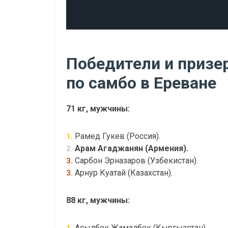
Победители и призе
по самбо в Ереване
71 кг, мужчины:
Рамед Гукев (Россия).
1.
Арам Агаджанян (Армения).
2.
Сарбон Эрназаров (Узбекистан).
3.
Арнур Куатай (Казахстан).
3.
88 кг, мужчины:
Асылбек Жамалбек (Кыргызстан).
1.