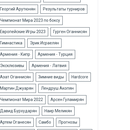
Георгий Арутюнян
Результаты турниров
Чемпионат Мира 2023 по боксу
Европейские Игры 2023
Гурген Оганнисян
Гимнастика
Эрик Исраелян
Армения - Кипр
Армения - Турция
Эксклюзивы
Армения - Латвия
Азат Оганнисян
Зимние виды
Hardcore
Мартин Джуарян
Лендруш Акопян
Чемпионат Мира 2022
Арсен Гуламирян
Давид Бурхударян
Наир Меликян
Артем Оганесян
Самбо
Прогнозы