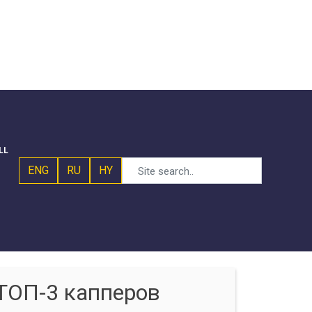
LL
ENG
RU
HY
ТОП-3 капперов