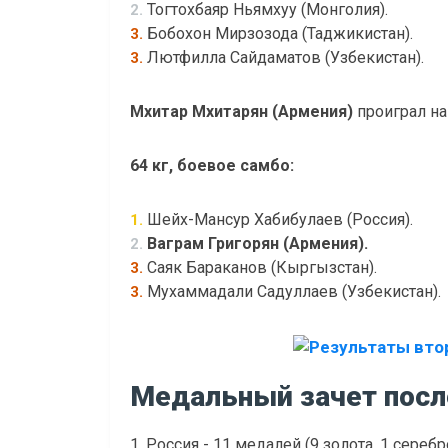
Тогтохбаяр Ньямхуу (Монголия).
2.
Бобохон Мирзозода (Таджикистан).
3.
Лютфилла Сайдаматов (Узбекистан).
3.
Мхитар Мхитарян (Армения)
проиграл на
64 кг, боевое самбо:
Шейх-Мансур Хабибулаев (Россия).
1.
Ваграм Григорян (Армения).
2.
Саяк Бараканов (Кыргызстан).
3.
Мухаммадали Садуллаев (Узбекистан).
3.
Медальный зачет после
1. Россия - 11 медалей (9 золота, 1 серебро