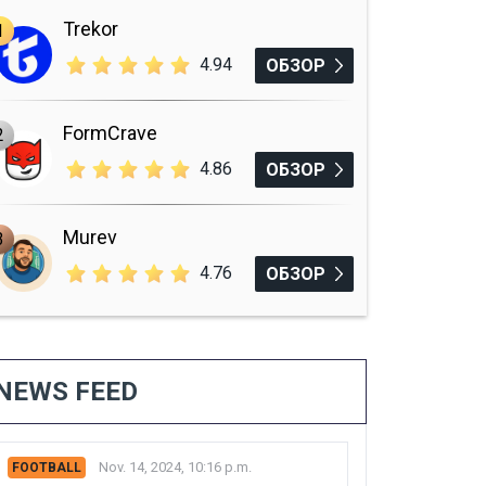
Trekor
1
4.94
ОБЗОР
FormCrave
2
4.86
ОБЗОР
Murev
3
4.76
ОБЗОР
NEWS FEED
Nov. 14, 2024, 10:16 p.m.
FOOTBALL