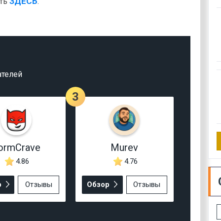
ЗДЕСЬ
еть
.
ателей
3
ormCrave
Murev
4.86
4.76
р
Отзывы
Обзор
Отзывы