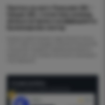
Прогноз на матч Румыния (Ж) –
Греция (Ж): статистика команд,
личные встречи и коэффициенты
букмекерских контор
В рамках Golden European League Women 8 июня в
16:30 по МСК на площадке встретятся Румыния (Ж)
и Греция (Ж). Ожидается напряжённая борьба за
каждый мяч, где хозяева попытаются подтвердить
статус фаворита.
ЛУЧШИЕ КАППЕРЫ
Рейтинг основан на оценках пользователей
1
Trekor
4.94