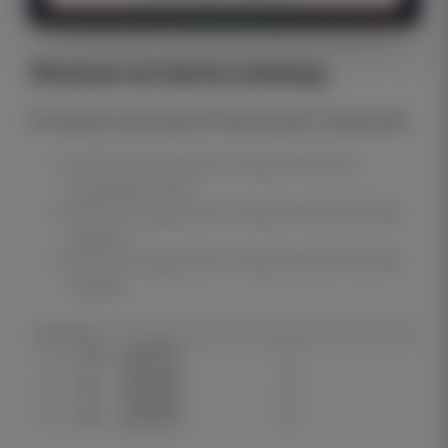
Личные встречи команд
Последние три встречи Румыния (Ж) и Греция (Ж):
04.08.18, Греция (Ж) – Румыния (Ж) 3:2
(товарищеский)
09.06.16, Греция (Ж) – Румыния (Ж) 3:0 (Elite
League)
03.06.16, Греция (Ж) – Румыния (Ж) 3:0 (Elite
League)