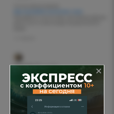
Emai
Тут есть смолы в подписке
https://sportball24.com/en/trekor-otzyv/
.
Проходимость точно не скажу, там подписка навсегда
дается, так что статке не веду. Ну процентов 60-65
выдает
Ответить
Зуказанов
1 час назад
Имя
Ответ на:
Посоветуйте где можно найти норм
ЭКСПРЕСС
прогнозы …
Emai
с коэффициентом
10+
И бесплатно видел в разборах давал на фолы, не
на сегодня
часто конечно, но бывает
Ответить