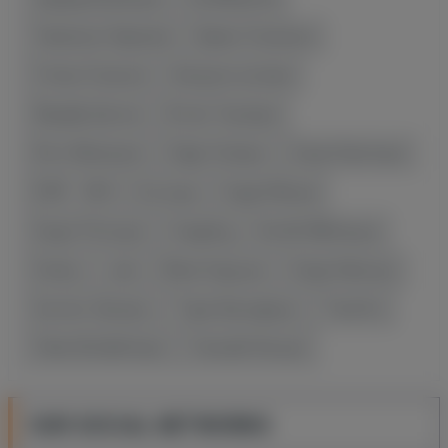
Чемпионат Армении
Армен Оганнисян
Степан Оганесян
Фигурное катание
Жирайр Шагоян
Arman Tsarukyan
Artur Aleksanyan
Edgar Sevikyan
Eduard Spertsyan
EURO - 2024
Eurocups
Gegard Musasi
Giogrio Petrosyan
Grappling
Henrikh Mkhitaryan
Hockey
Judo
Marat Grigoryan
Sargis Adamyan
Summer Olympics
Tigran Barseghyan
Transfers
Vahan Bichakhchyan
Varazdat Haroyan
OUR SOCIAL NETWORKS