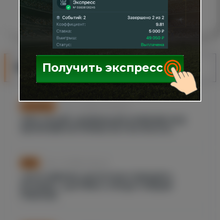
Имя
Emai
Получить экспресс
NEWS FEED
Nov. 14, 2024, 10:16 p.m.
FOOTBALL
ЛИГА НАЦИЙ: ДОМИНАЦИЯ АРМЕНИИ НАД
ФАРЕРАМИ НЕ ПРИНЕСЛА РЕЗУЛЬТАТА
Nov. 14, 2024, 6:24 p.m.
MMA
«ХОЧУ ИМЕННО ДОСРОЧНО ПОБЕДИТЬ
ИСЛАМА»: ЦАРУКЯН О ПРЕДСТОЯЩЕМ
РЕВАНШЕ