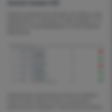
Анализ Греция (Ж)
Форма (последние пять матчей): три победы и два
поражения (2:3 от Венгрия, 3:0 над Словакия, 1:3 от
Хорватия, 3:0 над Азербайджан, 3:0 над Северная
Македония).
Энергия атаки: агрессивные наскоки на приёме —
около 40 атак-пойнтов за матч, но рисковые
действия часто приводят к собственным ошибкам.