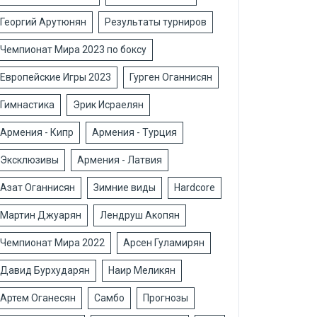
Георгий Арутюнян
Результаты турниров
Чемпионат Мира 2023 по боксу
Европейские Игры 2023
Гурген Оганнисян
Гимнастика
Эрик Исраелян
Армения - Кипр
Армения - Турция
Эксклюзивы
Армения - Латвия
Азат Оганнисян
Зимние виды
Hardcore
Мартин Джуарян
Лендруш Акопян
Чемпионат Мира 2022
Арсен Гуламирян
Давид Бурхударян
Наир Меликян
Артем Оганесян
Самбо
Прогнозы