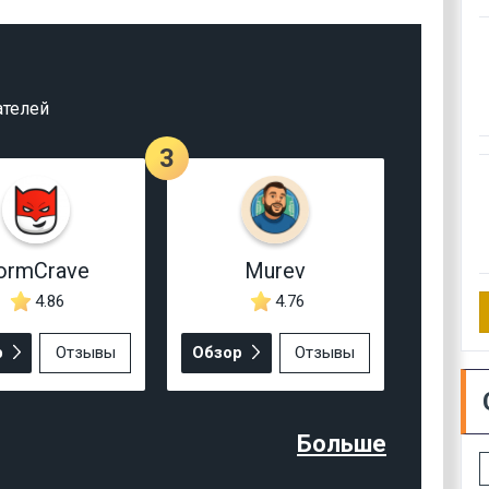
ателей
3
ormCrave
Murev
4.86
4.76
р
Отзывы
Обзор
Отзывы
Больше