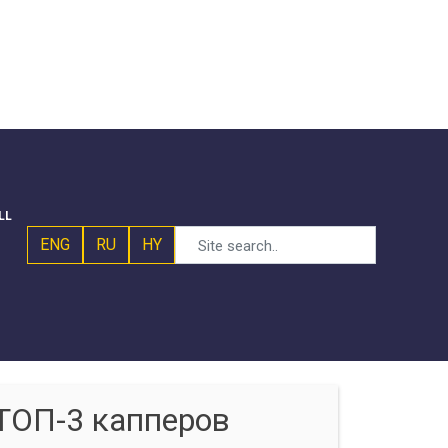
LL
ENG
RU
HY
ТОП-3 капперов