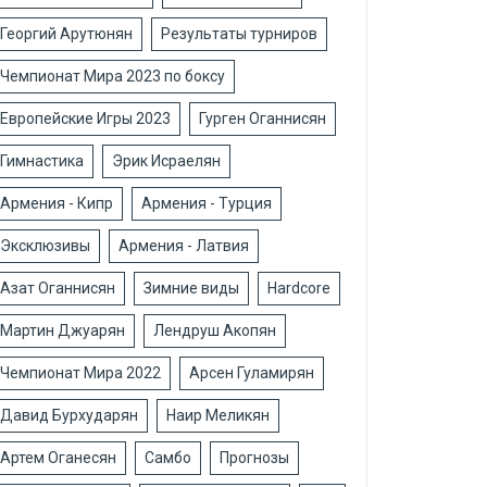
Георгий Арутюнян
Результаты турниров
Чемпионат Мира 2023 по боксу
Европейские Игры 2023
Гурген Оганнисян
Гимнастика
Эрик Исраелян
Армения - Кипр
Армения - Турция
Эксклюзивы
Армения - Латвия
Азат Оганнисян
Зимние виды
Hardcore
Мартин Джуарян
Лендруш Акопян
Чемпионат Мира 2022
Арсен Гуламирян
Давид Бурхударян
Наир Меликян
Артем Оганесян
Самбо
Прогнозы