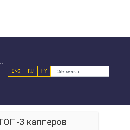
LL
ENG
RU
HY
ТОП-3 капперов