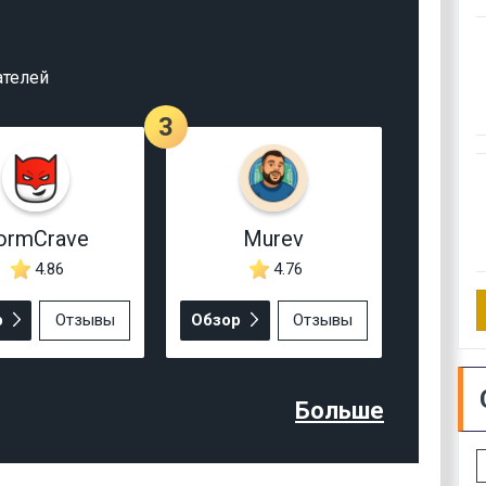
ателей
3
ormCrave
Murev
4.86
4.76
р
Отзывы
Обзор
Отзывы
Больше