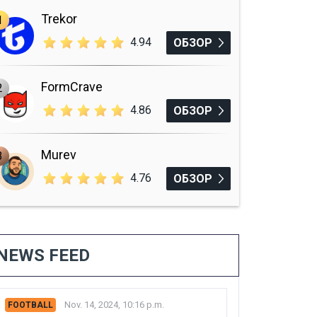
Trekor
1
4.94
ОБЗОР
FormCrave
2
4.86
ОБЗОР
Murev
3
4.76
ОБЗОР
NEWS FEED
Nov. 14, 2024, 10:16 p.m.
FOOTBALL