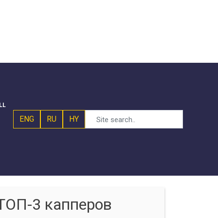
LL
ENG
RU
HY
ТОП-3 капперов