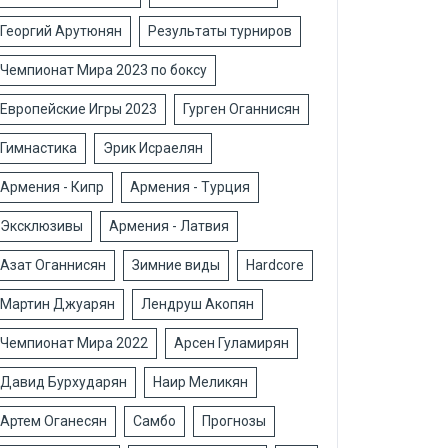
Георгий Арутюнян
Результаты турниров
Чемпионат Мира 2023 по боксу
Европейские Игры 2023
Гурген Оганнисян
Гимнастика
Эрик Исраелян
Армения - Кипр
Армения - Турция
Эксклюзивы
Армения - Латвия
Азат Оганнисян
Зимние виды
Hardcore
Мартин Джуарян
Лендруш Акопян
Чемпионат Мира 2022
Арсен Гуламирян
Давид Бурхударян
Наир Меликян
Артем Оганесян
Самбо
Прогнозы