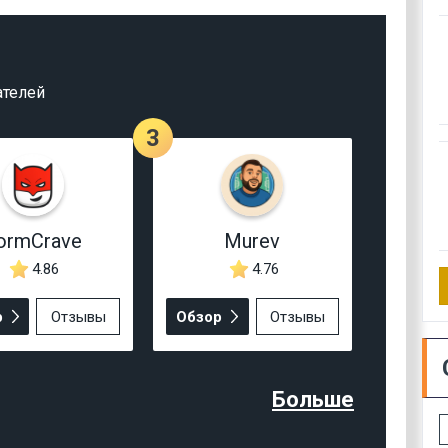
ателей
3
ormCrave
Murev
4.86
4.76
р
Отзывы
Обзор
Отзывы
Больше