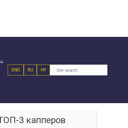
LL
ENG
RU
HY
ТОП-3 капперов