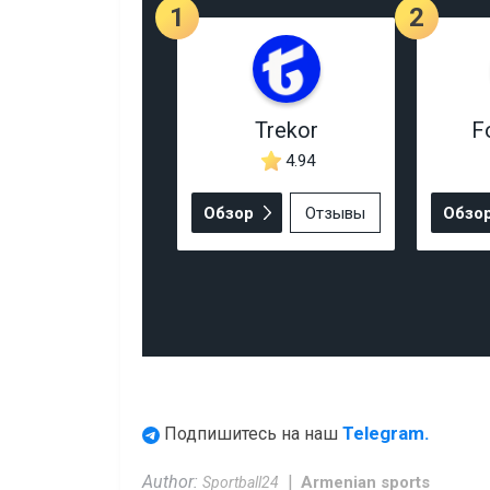
1
2
Trekor
F
4.94
Обзор
Отзывы
Обзо
Telegram.
Подпишитесь на наш
Author:
Armenian sports
Sportball24