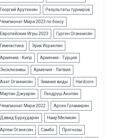
Георгий Арутюнян
Результаты турниров
Чемпионат Мира 2023 по боксу
Европейские Игры 2023
Гурген Оганнисян
Гимнастика
Эрик Исраелян
Армения - Кипр
Армения - Турция
Эксклюзивы
Армения - Латвия
Азат Оганнисян
Зимние виды
Hardcore
Мартин Джуарян
Лендруш Акопян
Чемпионат Мира 2022
Арсен Гуламирян
Давид Бурхударян
Наир Меликян
Артем Оганесян
Самбо
Прогнозы