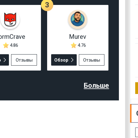
3
ormCrave
Murev
4.86
4.76
р
Отзывы
Обзор
Отзывы
Больше