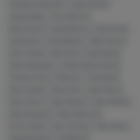
Панармянские Игры 2023
Людвиг Шолинян
Давид Давидян
Петрос Аветисян
Вартан Асатрян
Давид Аванесян
Ованес Бачков
Эрик Базинян
Хорен Байрамян
Армен Петросян
Лукас Селараян
Арен Акопян
Андрэ Кализир
Ованес Амбарцумян
Норберто Бриаско-Балекян
Тяжелая атлетика
Кикбоксинг
Эдгар Бабаян
Карен Чухаджян
Артур Галоян
Карен Хачанов
Камо Оганесян
Геворк Саркисян
Эдмен Шахбазян
Дарон Искендерян
Авентис Авентисян
Энтони Туманян
Грант-Леон Ранос
Арас Озбилис
Эдуард Багринцев
Гор Манвелян