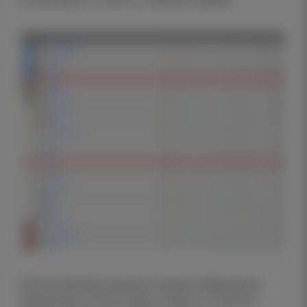
Состав занял 12 место в таблице турнира.
Атлетик Бильбао является одним из фаворитов
чемпионата. Состав также сыграл в 19 матчах