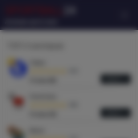
SPORTBALL
24
Armenian sports news
ТОП-3 капперов
1
Trekor
4.94
ОБЗОР
Отзывы (86)
2
FormCrave
4.86
ОБЗОР
Отзывы (30)
3
Murev