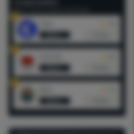
ЛУЧШИЕ КАППЕРЫ
Рейтинг основан на оценках пользователей
1
Trekor
4.94
Обзор
Отзывы
2
FormCrave
4.86
Обзор
Отзывы
3
Murev
4.76
Обзор
Отзывы