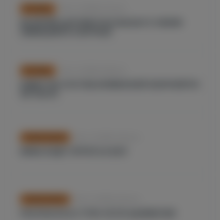
Nov. 14, 2024, 6:13 p.m.
FOOTBALL
ВАЛЕРИЙ ЦАРУКЯН РАССКАЗАЛ О СВОИХ
АМБИЦИЯХ В СБОРНЫХ
Nov. 14, 2024, 6:04 p.m.
FOOTBALL
ИЗВЕСТЕН СОСТАВ АРМЯНСКОЙ СБОРНОЙ ПО
ФУТБОЛУ.
Nov. 14, 2024, 3:32 p.m.
OTHER SPORTS
БКМА БУДЕТ ИГРАТЬ В АХЛ
Nov. 14, 2024, 3:22 p.m.
OTHER SPORTS
РЕЗУЛЬТАТЫ 6 ТУРА ЧЕ ПО ШАХМАТАМ