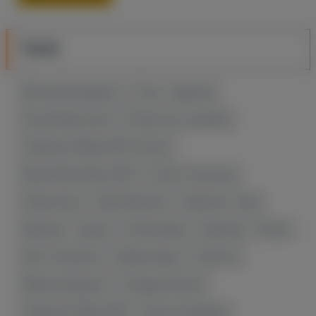
TAGS
Мелсик Багдасарян
Уэльс - Армения
Георгий Арутюнян
Результаты турниров
Чемпионат Мира 2023 по боксу
Европейские Игры 2023
Гурген Оганнисян
Гимнастика
Эрик Исраелян
Армения - Кипр
Армения - Турция
Эксклюзивы
Армения - Латвия
Азат Оганнисян
Зимние виды
Hardcore
Мартин Джуарян
Лендруш Акопян
Чемпионат Мира 2022
Арсен Гуламирян