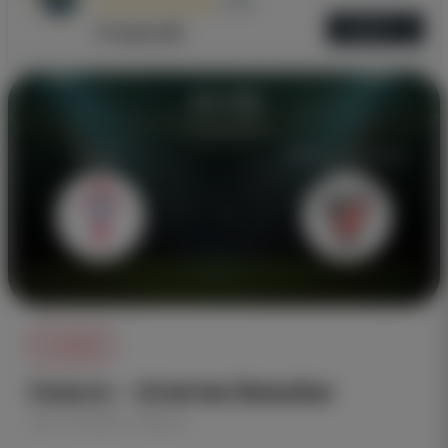
4.76
ОБЗОР
Отзывы (43)
Football
Сельта – Атлетик Бильбао
Jan. 18, 2025, 7:48 p.m.