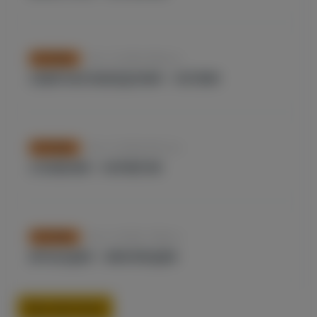
Nov. 14, 2024, 8:06 p.m.
FOOTBALL
СЕВЕРНАЯ МАКЕДОНИЯ – ЛАТВИЯ
Nov. 14, 2024, 8:01 p.m.
FOOTBALL
СЛОВЕНИЯ – НОРВЕГИЯ
Nov. 14, 2024, 7:58 p.m.
FOOTBALL
ИРЛАНДИЯ – ФИНЛЯНДИЯ
Еще прогнозы