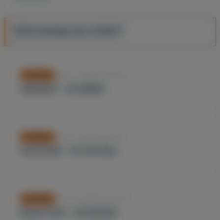
ПРОГНОЗЫ НА СПОРТ
Nov. 14, 2024, 10:23 p.m.
FOOTBALL
ЭКВАДОР – БОЛИВИЯ
Nov. 14, 2024, 10:23 p.m.
FOOTBALL
ПАРАГВАЙ – АРГЕНТИНА
Nov. 14, 2024, 10:17 p.m.
FOOTBALL
ВЕНЕСУЭЛА – БРАЗИЛИЯ