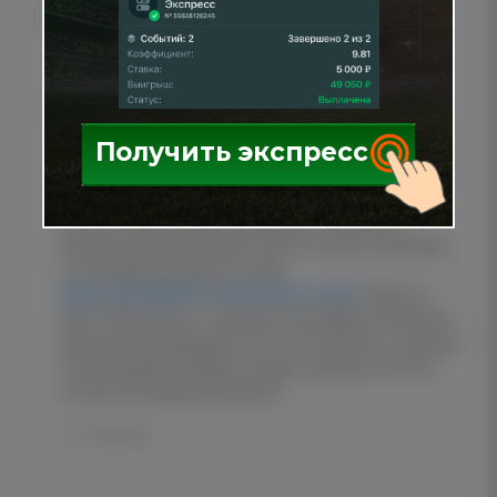
Ответить
Юрка78
2 часа назад
Получить экспресс
Имя
Ответ на:
На прогнозах вообще реально заработать
или …
Emai
Смотря с кем ты работать будешь, и как долго,
процентов 90 мошенники. Если ты только стартуешь,
то попробуй последить за ним
https://sportball24.com/en/trekor-otzyv/
Там есть
много бесплатных + подписку оплачивается разово и
навсегда. Как минимум ты ее точно убьешь, а там уже
если понравится будешь следить дальше, если нет
останется халявная подписка
Ответить