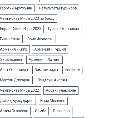
Георгий Арутюнян
Результаты турниров
Чемпионат Мира 2023 по боксу
Европейские Игры 2023
Гурген Оганнисян
Гимнастика
Эрик Исраелян
Армения - Кипр
Армения - Турция
Эксклюзивы
Армения - Латвия
Азат Оганнисян
Зимние виды
Hardcore
Мартин Джуарян
Лендруш Акопян
Чемпионат Мира 2022
Арсен Гуламирян
Давид Бурхударян
Наир Меликян
Артем Оганесян
Самбо
Прогнозы