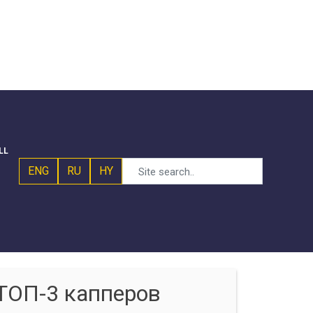
LL
ENG
RU
HY
ТОП-3 капперов