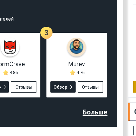
ателей
3
ormCrave
Murev
4.86
4.76
р
Отзывы
Обзор
Отзывы
Больше