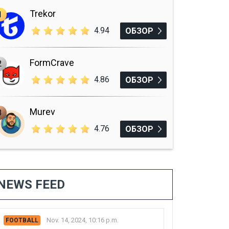
Trekor
1
4.94
ОБЗОР
FormCrave
2
4.86
ОБЗОР
Murev
3
4.76
ОБЗОР
NEWS FEED
Nov. 14, 2024, 10:16 p.m.
FOOTBALL