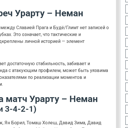
реч Урарту – Неман
между Славией Прага и Будё/Глимт нет записей о
ах. Это означает, что тактические и
одкреплены личной историей — элемент
ет достаточную стабильность, забивает и
анда с атакующим профилем, может быть уязвима
показателями по реализации моментов и
и.
а матч Урарту – Неман
и 3-4-2-1)
, Ян Борил, Томаш Холеш, Давид Зима, Давид