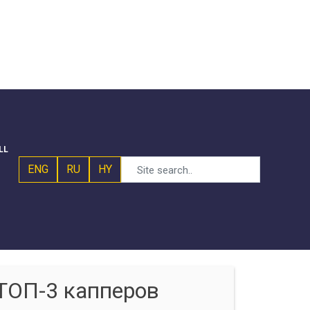
LL
ENG
RU
HY
ТОП-3 капперов