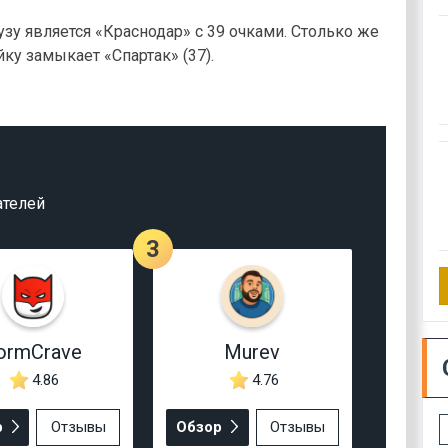
у является «Краснодар» с 39 очками. Столько же
ку замыкает «Спартак» (37).
ателей
3
ormCrave
Murev
4.86
4.76
р
Отзывы
Обзор
Отзывы