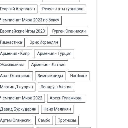
Георгий Арутюнян
Результаты турниров
Чемпионат Мира 2023 по боксу
Европейские Игры 2023
Гурген Оганнисян
Гимнастика
Эрик Исраелян
Армения - Кипр
Армения - Турция
Эксклюзивы
Армения - Латвия
Азат Оганнисян
Зимние виды
Hardcore
Мартин Джуарян
Лендруш Акопян
Чемпионат Мира 2022
Арсен Гуламирян
Давид Бурхударян
Наир Меликян
Артем Оганесян
Самбо
Прогнозы