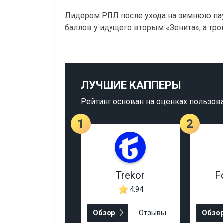
Лидером РПЛ после ухода на зимнюю пауз
баллов у идущего вторым «Зенита», а трой
ЛУЧШИЕ КАППЕРЫ
Рейтинг основан на оценках пользов
1
2
Trekor
F
4.94
Обзор
Отзывы
Обзо