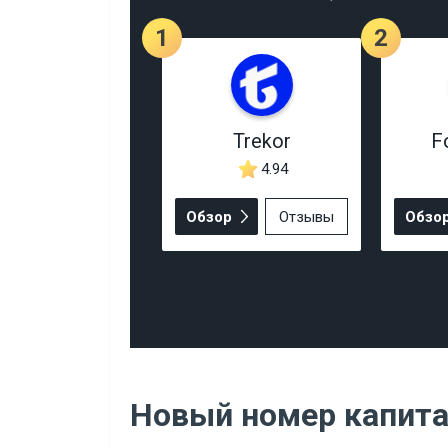
1
2
Trekor
F
4.94
Обзор
Отзывы
Обзо
Новый номер капит