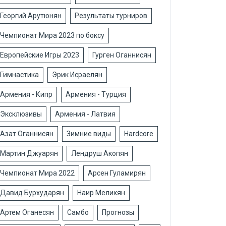
Георгий Арутюнян
Результаты турниров
Чемпионат Мира 2023 по боксу
Европейские Игры 2023
Гурген Оганнисян
Гимнастика
Эрик Исраелян
Армения - Кипр
Армения - Турция
Эксклюзивы
Армения - Латвия
Азат Оганнисян
Зимние виды
Hardcore
Мартин Джуарян
Лендруш Акопян
Чемпионат Мира 2022
Арсен Гуламирян
Давид Бурхударян
Наир Меликян
Артем Оганесян
Самбо
Прогнозы