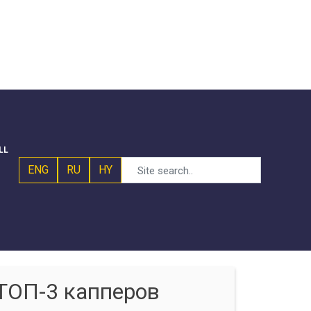
LL
ENG
RU
HY
ТОП-3 капперов