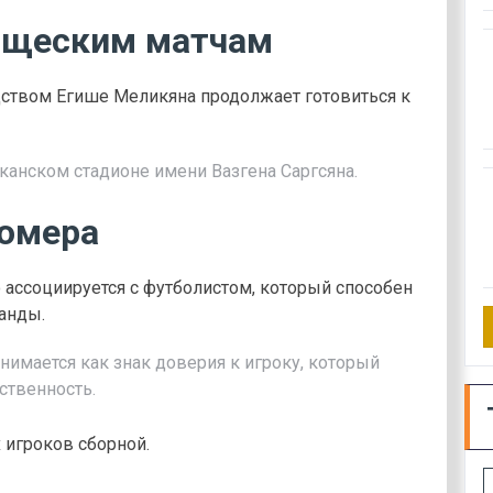
рищеским матчам
дством Егише Меликяна продолжает готовиться к
канском стадионе имени Вазгена Саргсяна.
номера
ассоциируется с футболистом, который способен
манды.
имается как знак доверия к игроку, который
тственность.
 игроков сборной.