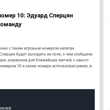
номер 10: Эдуард Сперцян
команду
енно с таким игровым номером капитан
перцян будет выходить на поле, о чем сообщили
ере, указанном для ближайших матчей; с какого
 номером 10 и какие номера использовал ранее, в
ателей