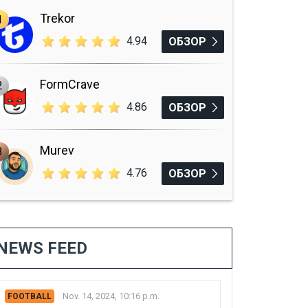
Trekor
1
4.94
ОБЗОР
FormCrave
2
4.86
ОБЗОР
Murev
3
4.76
ОБЗОР
NEWS FEED
Nov. 14, 2024, 10:16 p.m.
FOOTBALL