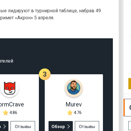
ные лидируют в турнирной таблице, набрав 49
римет «Акрон» 5 апреля.
ателей
3
ormCrave
Murev
4.86
4.76
р
Отзывы
Обзор
Отзывы