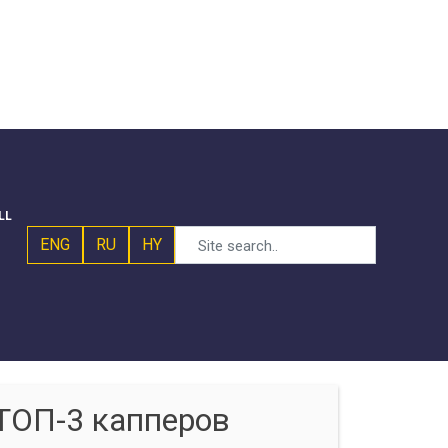
LL
ENG
RU
HY
ТОП-3 капперов