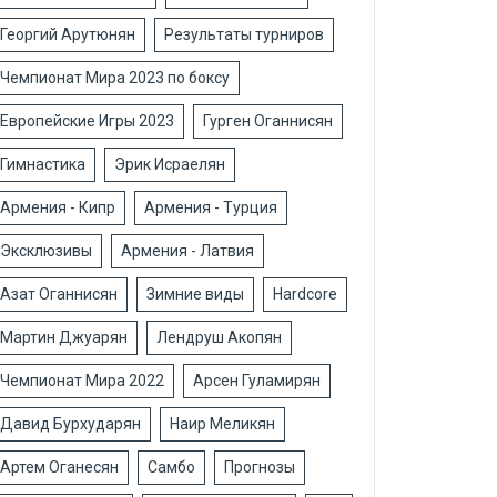
Георгий Арутюнян
Результаты турниров
Чемпионат Мира 2023 по боксу
Европейские Игры 2023
Гурген Оганнисян
Гимнастика
Эрик Исраелян
Армения - Кипр
Армения - Турция
Эксклюзивы
Армения - Латвия
Азат Оганнисян
Зимние виды
Hardcore
Мартин Джуарян
Лендруш Акопян
Чемпионат Мира 2022
Арсен Гуламирян
Давид Бурхударян
Наир Меликян
Артем Оганесян
Самбо
Прогнозы