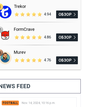
Trekor
1
4.94
ОБЗОР
FormCrave
2
4.86
ОБЗОР
Murev
3
4.76
ОБЗОР
NEWS FEED
Nov. 14, 2024, 10:16 p.m.
FOOTBALL