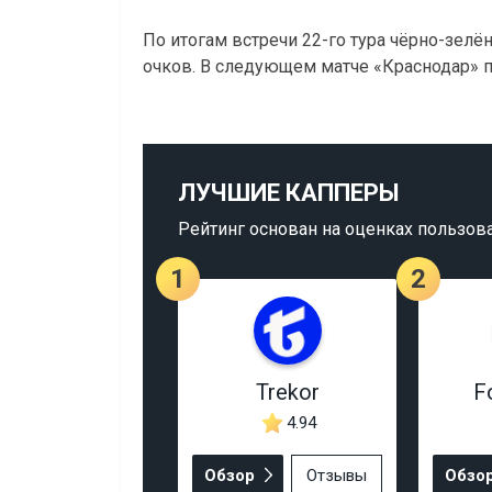
По итогам встречи 22-го тура чёрно-зелё
очков. В следующем матче «Краснодар» п
ЛУЧШИЕ КАППЕРЫ
Рейтинг основан на оценках пользов
1
2
Trekor
F
4.94
Обзор
Отзывы
Обзо