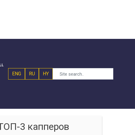
LL
ENG
RU
HY
ТОП-3 капперов