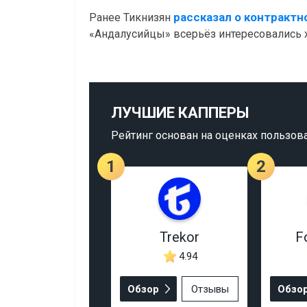
рассказал о контракт
Ранее Тикнизян
«Андалусийцы» всерьёз интересовались
ЛУЧШИЕ КАППЕРЫ
Рейтинг основан на оценках пользов
1
2
Trekor
F
4.94
Обзор
Отзывы
Обзо