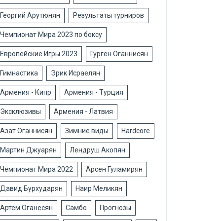
Георгий Арутюнян
Результаты турниров
Чемпионат Мира 2023 по боксу
Европейские Игры 2023
Гурген Оганнисян
Гимнастика
Эрик Исраелян
Армения - Кипр
Армения - Турция
Эксклюзивы
Армения - Латвия
Азат Оганнисян
Зимние виды
Hardcore
Мартин Джуарян
Лендруш Акопян
Чемпионат Мира 2022
Арсен Гуламирян
Давид Бурхударян
Наир Меликян
Артем Оганесян
Самбо
Прогнозы