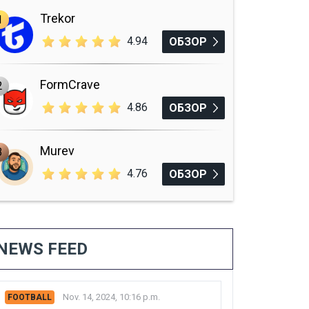
Trekor
1
4.94
ОБЗОР
FormCrave
2
4.86
ОБЗОР
Murev
3
4.76
ОБЗОР
NEWS FEED
Nov. 14, 2024, 10:16 p.m.
FOOTBALL