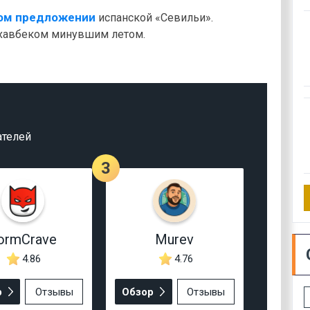
ном предложении
испанской «Севильи».
 хавбеком минувшим летом.
ателей
3
ormCrave
Murev
4.86
4.76
р
Отзывы
Обзор
Отзывы