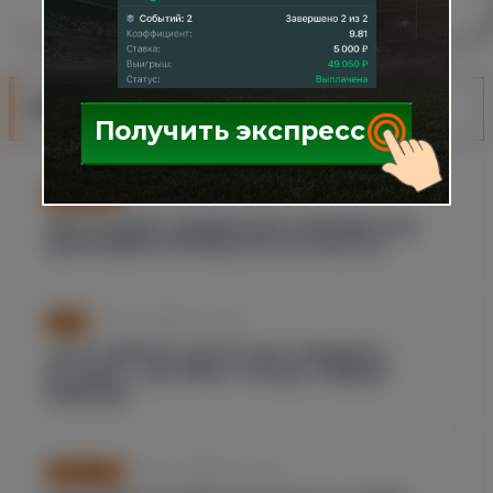
Имя
Emai
NEWS FEED
Получить экспресс
Nov. 14, 2024, 10:16 p.m.
FOOTBALL
ЛИГА НАЦИЙ: ДОМИНАЦИЯ АРМЕНИИ НАД
ФАРЕРАМИ НЕ ПРИНЕСЛА РЕЗУЛЬТАТА
Nov. 14, 2024, 6:24 p.m.
MMA
«ХОЧУ ИМЕННО ДОСРОЧНО ПОБЕДИТЬ
ИСЛАМА»: ЦАРУКЯН О ПРЕДСТОЯЩЕМ
РЕВАНШЕ
Nov. 14, 2024, 6:13 p.m.
FOOTBALL