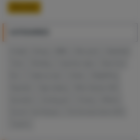
More news
CATEGORIES
Football
Boxing
MMA
Other sports
Basketball
Tennis
Wrestling
Стратегии ставок
News Feed
Блог
Ставки на спорт
Hockey
Weightlifting
Slopestyle
Figure skating
Winter Olympics 2026
Gymnastics
shooting sport
Fencing
Athletics
Summer Youth Olympics
Pan-Armenian Games 2023
Transfers