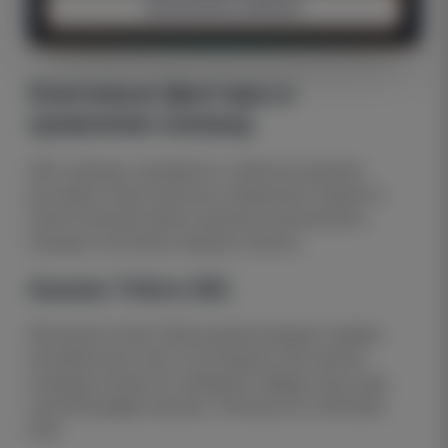
Смотреть рейтинг
Ключевые факторы и
сравнение команд
Обе команды находятся в глубоком кризисе,
регулярно терпя крупные поражения. Однако в
такой ситуации важно детально рассмотреть
текущее состояние каждой стороны.
Анализ Тобол (Ж)
Женский состав Тобола демонстрирует крайне
нестабильную игру. В последних пяти матчах
команда ни разу не победила, набрав лишь два
очка благодаря ничьим с Улытау (2:2) и Астаной
(0:0).