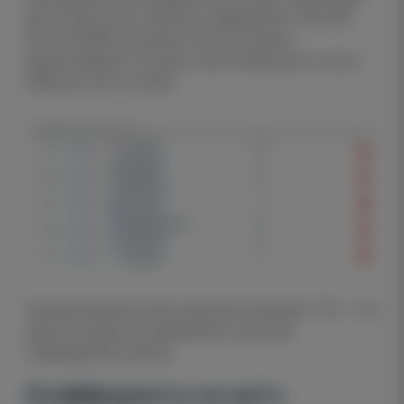
мяч. Особо стоит отметить поражения от Актобе
(0:24) и БИИК Шымкент (0:16), которые
демонстрируют полную несостоятельность как в
обороне, так и в атаке.
Разница мячей за пять матчей составляет 1:52 — это
один из худших показателей в женских
товарищеских матчах.
Коэффициенты на матч