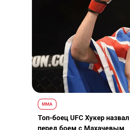
MMA
Топ-боец UFC Хукер назвал
перед боем с Махачевым