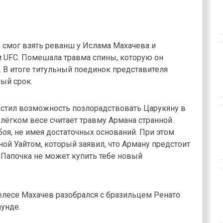
смог взять реванш у Ислама Махачева и
м UFC. Помешала травма спины, которую он
 В итоге титульный поединок представителя
ый срок.
устил возможность позлорадствовать Царукяну в
 лёгком весе считает травму Армана странной.
 боя, не имея достаточных оснований. При этом
ой Уайтом, который заявил, что Арману предстоит
«Папочка не может купить тебе новый
елесе Махачев разобрался с бразильцем Ренато
унде.