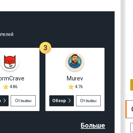
ателей
3
ormCrave
Murev
4.86
4.76
р
Отзывы
Обзор
Отзывы
Больше