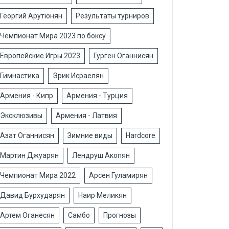
Георгий Арутюнян
Результаты турниров
Чемпионат Мира 2023 по боксу
Европейские Игры 2023
Гурген Оганнисян
Гимнастика
Эрик Исраелян
Армения - Кипр
Армения - Турция
Эксклюзивы
Армения - Латвия
Азат Оганнисян
Зимние виды
Hardcore
Мартин Джуарян
Лендруш Акопян
Чемпионат Мира 2022
Арсен Гуламирян
Давид Бурхударян
Наир Меликян
Артем Оганесян
Самбо
Прогнозы