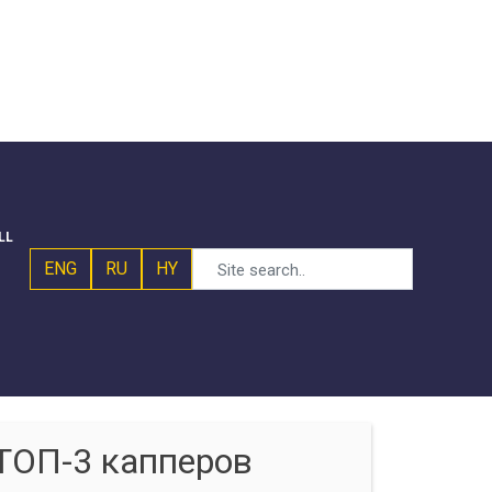
LL
ENG
RU
HY
ТОП-3 капперов