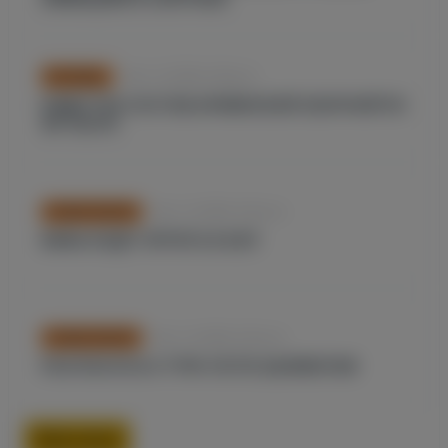
Nov. 14, 2024, 6:04 p.m.
FOOTBALL
ИЗВЕСТЕН СОСТАВ АРМЯНСКОЙ СБОРНОЙ ПО
ФУТБОЛУ.
Nov. 14, 2024, 3:32 p.m.
OTHER SPORTS
БКМА БУДЕТ ИГРАТЬ В АХЛ
Nov. 14, 2024, 3:22 p.m.
OTHER SPORTS
РЕЗУЛЬТАТЫ 6 ТУРА ЧЕ ПО ШАХМАТАМ
More news