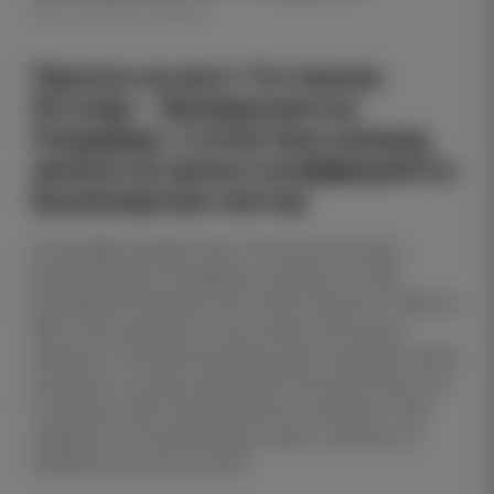
Dec. 29, 2024, 2:38 a.m.
Прогноз на матч Тоттенхэм
Хотспур – Вулверхэмптон
Уондерерс: статистика команд,
личные встречи и коэффициенты
букмекерских контор
29 декабря пройдет матч Тоттенхэм Хотспур –
Вулверхэмптон Уондерерс в рамках 19 тура
Английской Премьер-лиги. Игра стартует в 18:00 по
МСК. Обе команды в этом сезоне выступают
неважно. Тоттенхэм проиграл два последних матча
и рискует в случае поражения спуститься еще на 2-
3 позиции ниже. Вулверхэмптон, наоборот, смог
победить в последних двух турах и наконец-то
выбрался из зоны вылета.