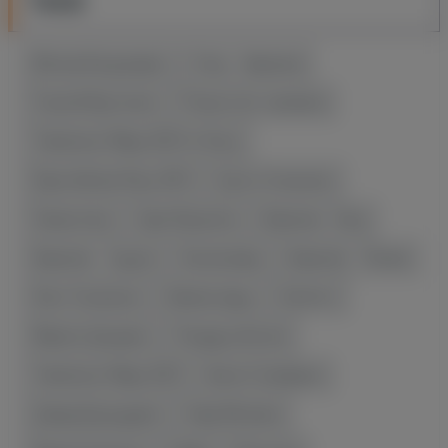
TAGS
Мелсик Багдасарян
Уэльс - Армения
Георгий Арутюнян
Результаты турниров
Чемпионат Мира 2023 по боксу
Европейские Игры 2023
Гурген Оганнисян
Гимнастика
Эрик Исраелян
Армения - Кипр
Армения - Турция
Эксклюзивы
Армения - Латвия
Азат Оганнисян
Зимние виды
Hardcore
Мартин Джуарян
Лендруш Акопян
Чемпионат Мира 2022
Арсен Гуламирян
Давид Бурхударян
Наир Меликян