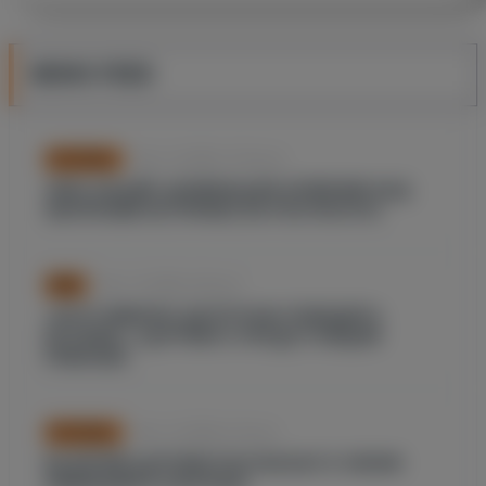
Имя
Emai
NEWS FEED
Nov. 14, 2024, 10:16 p.m.
FOOTBALL
ЛИГА НАЦИЙ: ДОМИНАЦИЯ АРМЕНИИ НАД
ФАРЕРАМИ НЕ ПРИНЕСЛА РЕЗУЛЬТАТА
Nov. 14, 2024, 6:24 p.m.
MMA
«ХОЧУ ИМЕННО ДОСРОЧНО ПОБЕДИТЬ
ИСЛАМА»: ЦАРУКЯН О ПРЕДСТОЯЩЕМ
РЕВАНШЕ
Nov. 14, 2024, 6:13 p.m.
FOOTBALL
ВАЛЕРИЙ ЦАРУКЯН РАССКАЗАЛ О СВОИХ
АМБИЦИЯХ В СБОРНЫХ