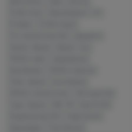
Артем Оганесян
Самбо
Прогнозы
ЧЕ 2024 по боксу
Минеев Исмаилов
UFC
PFL Bellator
ЧЕ 2024 по борьбе
ЧЕ по тяжелой атлетике 2024
Давид Мгоян
Хорватия - Армения
Армения - Уэльс
ЧМ 2023 по самбо
Эдуард Вартанян
Артур Авагимян
ЧМ 2023 по гимнастике
Латвия - Армения
Футзал Армении
ЧМ 2023 по тяжелой атлетике
ЧМ по борьбе 2023
Турция - Армения
ARM - CRO
Игры СНГ 2023
Панармянские Игры 2023
Людвиг Шолинян
Давид Давидян
Петрос Аветисян