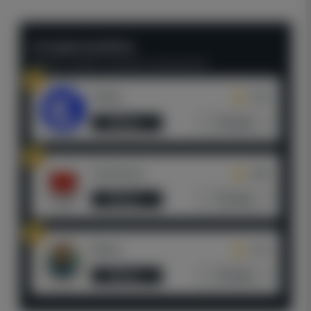
ЛУЧШИЕ КАППЕРЫ
Рейтинг основан на оценках пользователей
1
Trekor
4.94
Обзор
Отзывы
2
FormCrave
4.86
Обзор
Отзывы
3
Murev
4.76
Обзор
Отзывы