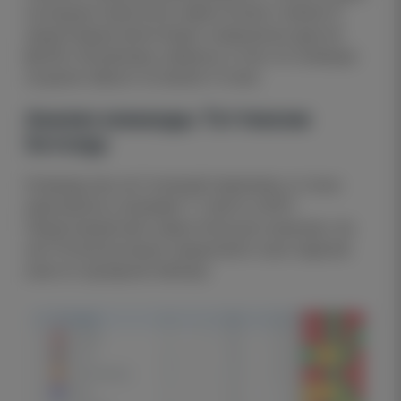
последних играх было забито более 2 мячей. В
предстоящем матче будет совершенно другой
футбол. Букмекеры уверены в том, что команды
на двоих забьют не менее 4 голов.
Анализ команды Тоттенхэм
Хотспур
Команда уже на 5 позиций отдалилась от зоны
еврокубков и занимает 11 место в АПЛ.
Предстоящий матч имеет большое значение, так
как Тоттенхэм может продолжить свое падение
вниз по турнирной таблице.