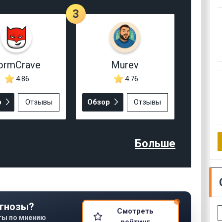
3
ormCrave
Murev
4.86
4.76
р
Отзывы
Обзор
Отзывы
Больше
гнозы?
Смотреть
ты по мнению
рейтинг