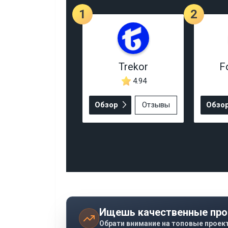
1
2
Trekor
F
4.94
Обзор
Отзывы
Обзо
Ищешь качественные про
Обрати внимание на топовые проек