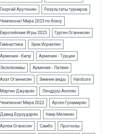
Георгий Арутюнян
Результаты турниров
Чемпионат Мира 2023 по боксу
Европейские Игры 2023
Гурген Оганнисян
Гимнастика
Эрик Исраелян
Армения - Кипр
Армения - Турция
Эксклюзивы
Армения - Латвия
Азат Оганнисян
Зимние виды
Hardcore
Мартин Джуарян
Лендруш Акопян
Чемпионат Мира 2022
Арсен Гуламирян
Давид Бурхударян
Наир Меликян
Артем Оганесян
Самбо
Прогнозы