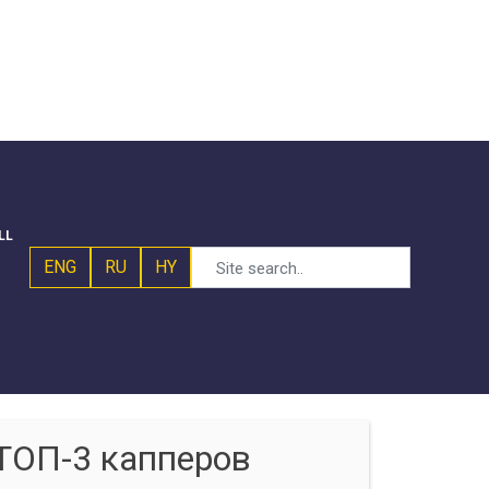
LL
ENG
RU
HY
ТОП-3 капперов