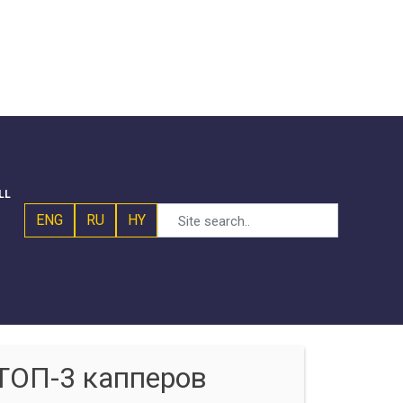
LL
ENG
RU
HY
ТОП-3 капперов