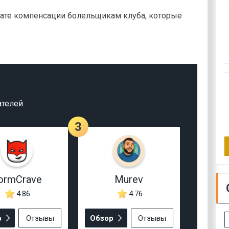
ате компенсации болельщикам клуба, которые
ателей
3
ormCrave
Murev
4.86
4.76
р
Отзывы
Обзор
Отзывы