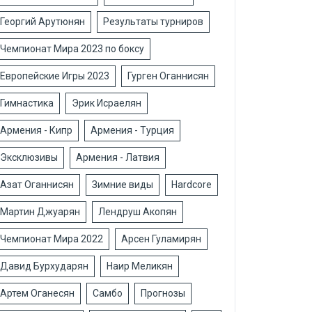
Георгий Арутюнян
Результаты турниров
Чемпионат Мира 2023 по боксу
Европейские Игры 2023
Гурген Оганнисян
Гимнастика
Эрик Исраелян
Армения - Кипр
Армения - Турция
Эксклюзивы
Армения - Латвия
Азат Оганнисян
Зимние виды
Hardcore
Мартин Джуарян
Лендруш Акопян
Чемпионат Мира 2022
Арсен Гуламирян
Давид Бурхударян
Наир Меликян
Артем Оганесян
Самбо
Прогнозы