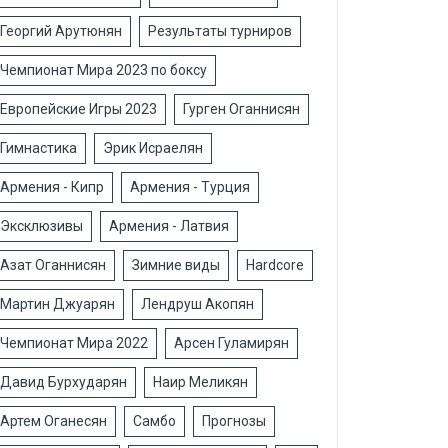
Георгий Арутюнян
Результаты турниров
Чемпионат Мира 2023 по боксу
Европейские Игры 2023
Гурген Оганнисян
Гимнастика
Эрик Исраелян
Армения - Кипр
Армения - Турция
Эксклюзивы
Армения - Латвия
Азат Оганнисян
Зимние виды
Hardcore
Мартин Джуарян
Лендруш Акопян
Чемпионат Мира 2022
Арсен Гуламирян
Давид Бурхударян
Наир Меликян
Артем Оганесян
Самбо
Прогнозы