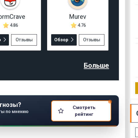
ormCrave
Murev
4.86
4.76
р
Отзывы
Обзор
Отзывы
Больше
гнозы?
Смотреть
ты по мнению
рейтинг