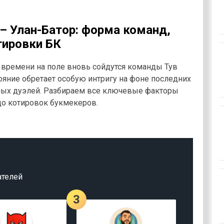
– Улан-Батор: форма команд,
тировки БК
у времени на поле вновь сойдутся команды Тув
ояние обретает особую интригу на фоне последних
чных дуэлей. Разбираем все ключевые факторы
до котировок букмекеров.
ателей
3