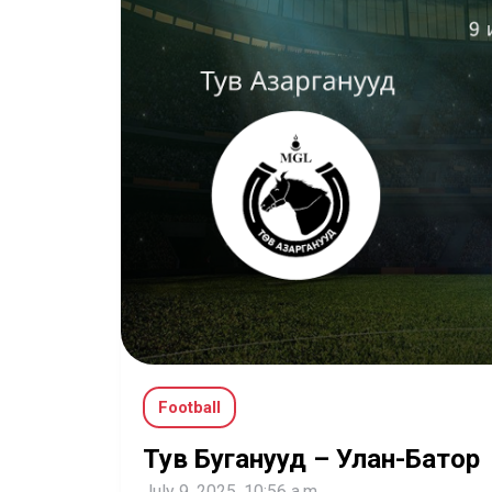
Football
Тув Буганууд – Улан-Батор
July 9, 2025, 10:56 a.m.