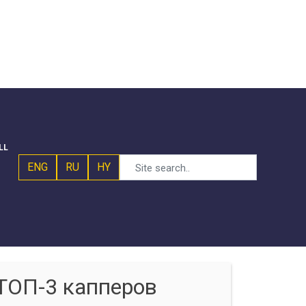
LL
ENG
RU
HY
ТОП-3 капперов