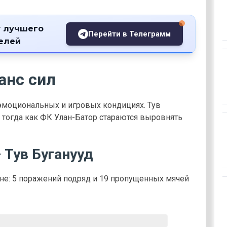
 лучшего
Перейти в Телеграмм
телей
анс сил
эмоциональных и игровых кондициях. Тув
 тогда как ФК Улан-Батор стараются выровнять
 Тув Буганууд
е: 5 поражений подряд и 19 пропущенных мячей