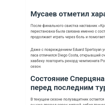
Мусаев отметил хар
После финального свистка наставник «Кр
перестановка была связана именно с сос
продолжает играть через боль и помогае
Даже с повреждением Eduard Spertsyan у
паса отличился Diego Costa, открывший с
хавбеку повторить рекорд чемпионата Ро
сезон.
Состояние Сперцяна
перед последним ту
В текущем сезоне полузащитник остается
он уже провел сорок матчей, забил трин