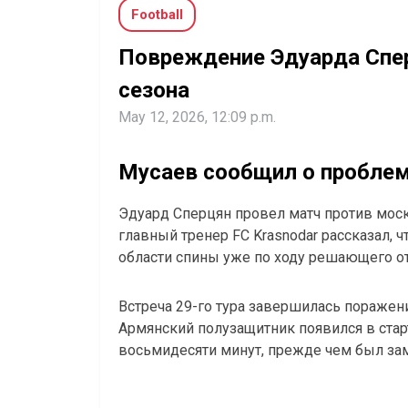
Football
Повреждение Эдуарда Спер
сезона
May 12, 2026, 12:09 p.m.
Мусаев сообщил о проблем
Эдуард Сперцян провел матч против мос
главный тренер FC Krasnodar рассказал,
области спины уже по ходу решающего от
Встреча 29-го тура завершилась поражени
Армянский полузащитник появился в стар
восьмидесяти минут, прежде чем был за