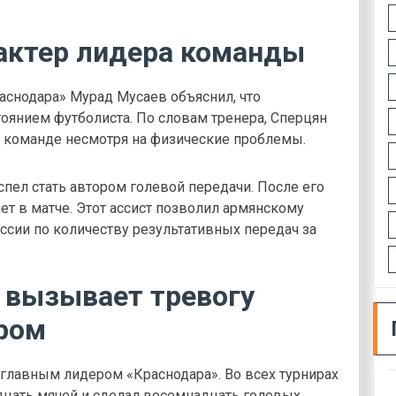
актер лидера команды
аснодара» Мурад Мусаев объяснил, что
тоянием футболиста. По словам тренера, Сперцян
т команде несмотря на физические проблемы.
спел стать автором голевой передачи. После его
чет в матче. Этот ассист позволил армянскому
ссии по количеству результативных передач за
 вызывает тревогу
ром
 главным лидером «Краснодара». Во всех турнирах
адцать мячей и сделал восемнадцать голевых