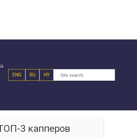
LL
ENG
RU
HY
ТОП-3 капперов