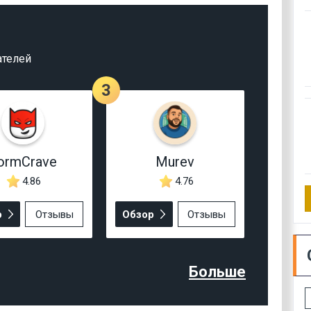
ателей
3
ormCrave
Murev
4.86
4.76
р
Отзывы
Обзор
Отзывы
Больше