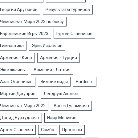
Георгий Арутюнян
Результаты турниров
Чемпионат Мира 2023 по боксу
Европейские Игры 2023
Гурген Оганнисян
Гимнастика
Эрик Исраелян
Армения - Кипр
Армения - Турция
Эксклюзивы
Армения - Латвия
Азат Оганнисян
Зимние виды
Hardcore
Мартин Джуарян
Лендруш Акопян
Чемпионат Мира 2022
Арсен Гуламирян
Давид Бурхударян
Наир Меликян
Артем Оганесян
Самбо
Прогнозы