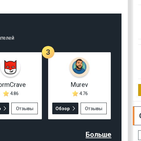
ателей
3
ormCrave
Murev
4.86
4.76
р
Отзывы
Обзор
Отзывы
Больше