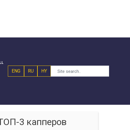
LL
ENG
RU
HY
ТОП-3 капперов