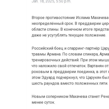
Jan. 18, 2025, 5:50 p.m.
Второе противостояние Ислама Махачева 
неопределённый срок. В преддверии цер
области спины. В конечном итоге предст
даже не усугублять текущее положение.
Российский боец и спарринг-партнёр Цару
травмы Армана. По словам спикера, Арм
тренировочных действий. При этом мышц
что наложило свой отпечаток. Вартанян 
роковым в преддверии поединка, в этот 
этом Эдуард подчеркнул, что Царукян бы
шесть раундов вместо положенных пяти.
Новым соперником Махачева станет Ренат
менее суток.