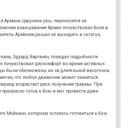
и Армана Царукяна увы, переносится на
емонии взвешивания Арман почувствовал боли в
авитель Армении решил не выходить в октагон,
кяна, Эдуард Вартанян, поведал подробности
ан почувствовал дискомфорт во время активных
ы были обезвожены из-за длительной весогонки,
отметил, что любое движение может оказаться
период возрастает риск получения травмы. При
л прекрасно готов к бою и мог провести даже
о Мойкано, которому осталось готовиться к бою