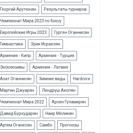
Георгий Арутюнян
Результаты турниров
Чемпионат Мира 2023 по боксу
Европейские Игры 2023
Гурген Оганнисян
Гимнастика
Эрик Исраелян
Армения - Кипр
Армения - Турция
Эксклюзивы
Армения - Латвия
Азат Оганнисян
Зимние виды
Hardcore
Мартин Джуарян
Лендруш Акопян
Чемпионат Мира 2022
Арсен Гуламирян
Давид Бурхударян
Наир Меликян
Артем Оганесян
Самбо
Прогнозы