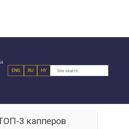
LL
ENG
RU
HY
ТОП-3 капперов