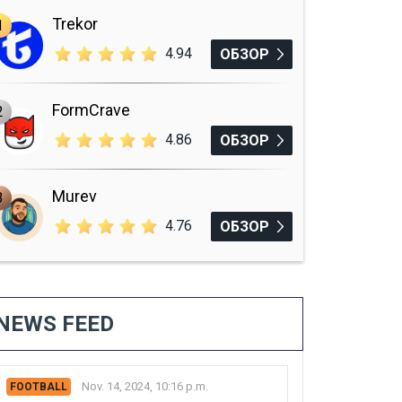
Trekor
1
4.94
ОБЗОР
FormCrave
2
4.86
ОБЗОР
Murev
3
4.76
ОБЗОР
NEWS FEED
Nov. 14, 2024, 10:16 p.m.
FOOTBALL