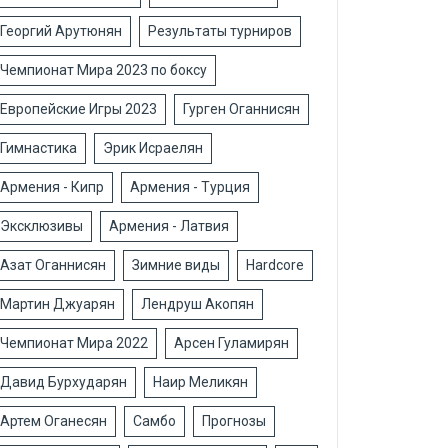
Георгий Арутюнян
Результаты турниров
Чемпионат Мира 2023 по боксу
Европейские Игры 2023
Гурген Оганнисян
Гимнастика
Эрик Исраелян
Армения - Кипр
Армения - Турция
Эксклюзивы
Армения - Латвия
Азат Оганнисян
Зимние виды
Hardcore
Мартин Джуарян
Лендруш Акопян
Чемпионат Мира 2022
Арсен Гуламирян
Давид Бурхударян
Наир Меликян
Артем Оганесян
Самбо
Прогнозы