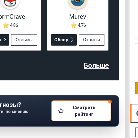
ormCrave
Murev
4.86
4.76
р
Отзывы
Обзор
Отзывы
Больше
гнозы?
Смотреть
ты по мнению
рейтинг