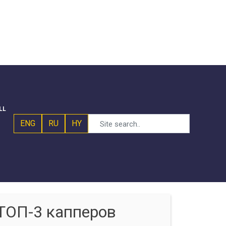
LL
ENG
RU
HY
ТОП-3 капперов