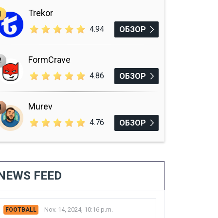
Trekor
1
4.94
ОБЗОР
FormCrave
2
4.86
ОБЗОР
Murev
3
4.76
ОБЗОР
NEWS FEED
Nov. 14, 2024, 10:16 p.m.
FOOTBALL