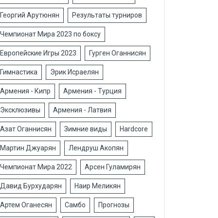
Георгий Арутюнян
Результаты турниров
Чемпионат Мира 2023 по боксу
Европейские Игры 2023
Гурген Оганнисян
Гимнастика
Эрик Исраелян
Армения - Кипр
Армения - Турция
Эксклюзивы
Армения - Латвия
Азат Оганнисян
Зимние виды
Hardcore
Мартин Джуарян
Лендруш Акопян
Чемпионат Мира 2022
Арсен Гуламирян
Давид Бурхударян
Наир Меликян
Артем Оганесян
Самбо
Прогнозы