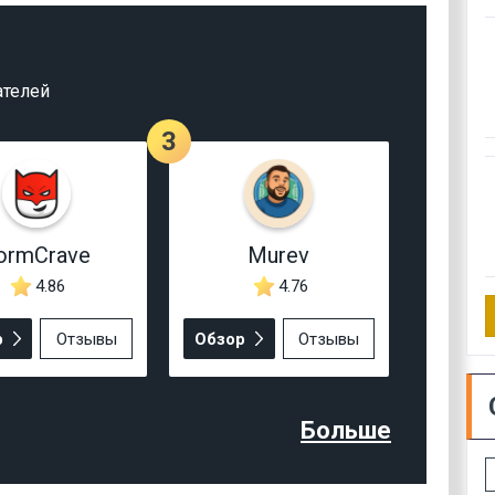
ателей
3
ormCrave
Murev
4.86
4.76
р
Отзывы
Обзор
Отзывы
Больше