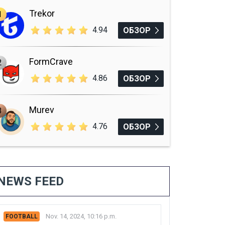
Trekor
1
4.94
ОБЗОР
FormCrave
2
4.86
ОБЗОР
Murev
3
4.76
ОБЗОР
NEWS FEED
Nov. 14, 2024, 10:16 p.m.
FOOTBALL