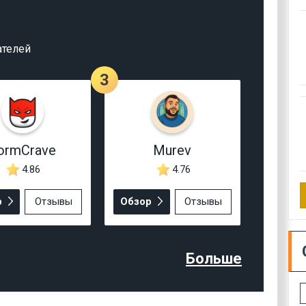
ателей
3
ormCrave
Murev
4.86
4.76
р
Отзывы
Обзор
Отзывы
Больше