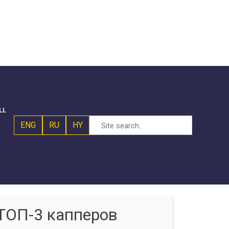
LL
ENG
RU
HY
ТОП-3 капперов