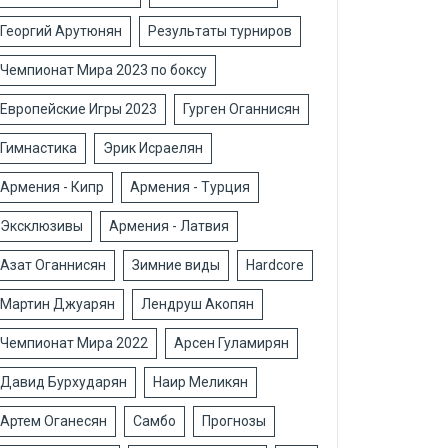
Георгий Арутюнян
Результаты турниров
Чемпионат Мира 2023 по боксу
Европейские Игры 2023
Гурген Оганнисян
Гимнастика
Эрик Исраелян
Армения - Кипр
Армения - Турция
Эксклюзивы
Армения - Латвия
Азат Оганнисян
Зимние виды
Hardcore
Мартин Джуарян
Лендруш Акопян
Чемпионат Мира 2022
Арсен Гуламирян
Давид Бурхударян
Наир Меликян
Артем Оганесян
Самбо
Прогнозы