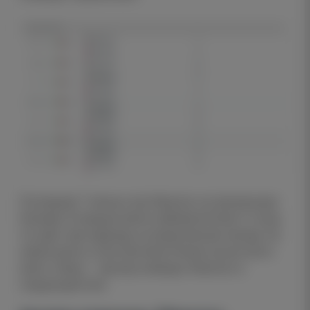
Последние 7 личных игр Ювентус не проигрывал
Кальяри. В каждом матче забивали более 2 голов,
что дает нам надежду на продолжение тренда. На
самом деле в этом противостоянии лучше всего
взять ставку – проход команды Ювентус в
следующий этап.