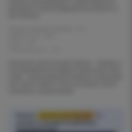
позволят им доминировать в предстоящей игре.
Букмекеры в качестве фаворита выставляют на
матч Ювентус:
победит домашняя команда – 1,41;
победят гости – 8,20;
ничья – 4,75;
тотал больше 2,5 – 1,75.
Если делать прогноз на матч Ювентус – Кальяри, то
учитывая физическую форму команд можно взять
ставку – проход домашней команды в следующий
этап. Клуб из Турина с легкостью одолеет своего
соперника в основное время.
Получи
бесплатный прогноз
от
лучшего каппера по рейтингу
пользователей