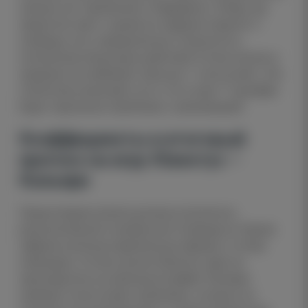
низших лиг: Кремонезе и Каррарезе. Теперь им
предстоит матч с одним из лидеров Серии А. У
команды есть определенные сложности в
построении атакующих действий. В этом сезоне в
среднем они забивают меньше 1 гола за матч. Эта
статистика указывает на то, что в игре 17 декабря
будут серьезные проблемы с реализацией.
Коэффициенты и итоговый
прогноз на игру Ювентус –
Кальяри
Предстоящая встреча должна получиться
результативной и интересной. Команда из Турина
набрала неплохую физическую форму и готова
побеждать. В этом сезоне Ювентус один из
претендентов на кубковый трофей. Кальяри
наоборот испытывает проблемы, которые не