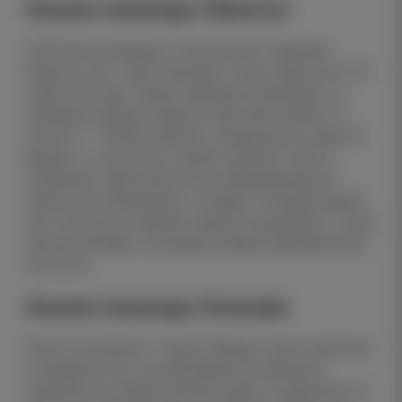
Анализ команды Ювентус
Статистика команды в этом сезоне поражает.
Ювентус за 21 матч проиграл только один раз в ЛЧ
клубу Штутгарт. Также команда встречалась и с
Кальяри в рамках Серии А, игра закончилась со
счетом 1:1. Сейчас Ювентус совершенно в другой
форме и с легкостью сможет одолеть своего
соперника. Практически все травмированные
игроки восстановились и выйдут на предстоящий
матч. Большое влияние окажет на результат, в игре
против Кальяри, последняя победа над Манчестер
Сити (2:0).
Анализ команды Кальяри
Клуб в последних 7 играх победил только один раз
и находится не в лучшей форме. В кубковых
встречах они играли против слабых соперников из