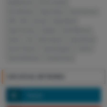
Жирайр Шагоян
Arman Tsarukyan
Artur Aleksanyan
Edgar Sevikyan
Eduard Spertsyan
EURO - 2024
Eurocups
Gegard Musasi
Giogrio Petrosyan
Grappling
Henrikh Mkhitaryan
Hockey
Judo
Marat Grigoryan
Sargis Adamyan
Summer Olympics
Tigran Barseghyan
Transfers
Vahan Bichakhchyan
Varazdat Haroyan
OUR SOCIAL NETWORKS
Telegram