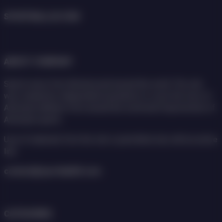
SPORTBALL24.COM
ABOUT COMPANY
Sports news from Armenia and around the world. The site
was created by independent journalists to cover the lives of
Armenian athletes from around the world and forpromotion of
Armenian sports.
Use of materials from the site is permitted only with an active
link.
contact@sportball24.com
CATEGORIES