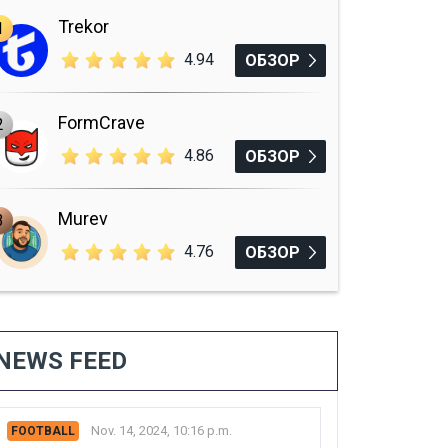
Trekor
1
4.94
ОБЗОР
FormCrave
2
4.86
ОБЗОР
Murev
3
4.76
ОБЗОР
NEWS FEED
Nov. 14, 2024, 10:16 p.m.
FOOTBALL