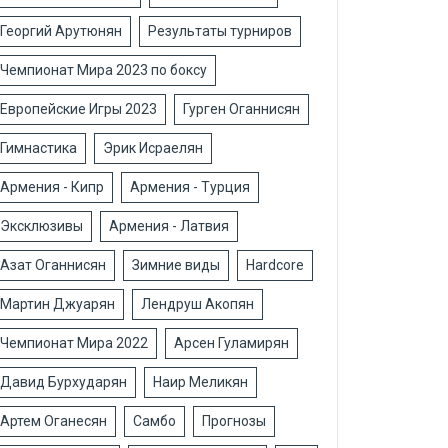
Георгий Арутюнян
Результаты турниров
Чемпионат Мира 2023 по боксу
Европейские Игры 2023
Гурген Оганнисян
Гимнастика
Эрик Исраелян
Армения - Кипр
Армения - Турция
Эксклюзивы
Армения - Латвия
Азат Оганнисян
Зимние виды
Hardcore
Мартин Джуарян
Лендруш Акопян
Чемпионат Мира 2022
Арсен Гуламирян
Давид Бурхударян
Наир Меликян
Артем Оганесян
Самбо
Прогнозы