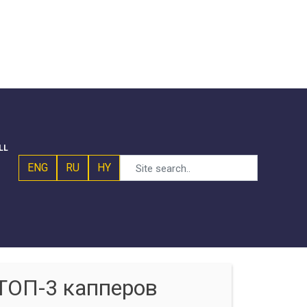
LL
ENG
RU
HY
ТОП-3 капперов