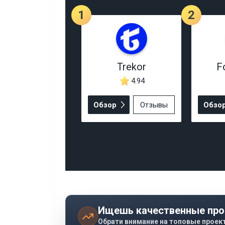
1
2
Trekor
F
4.94
Обзор
Отзывы
Обзо
Ищешь качественные про
Обрати внимание на топовые проек