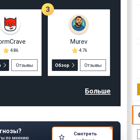
3
ormCrave
Murev
4.86
4.76
р
Отзывы
Обзор
Отзывы
Больше
гнозы?
Смотреть
ты по мнению