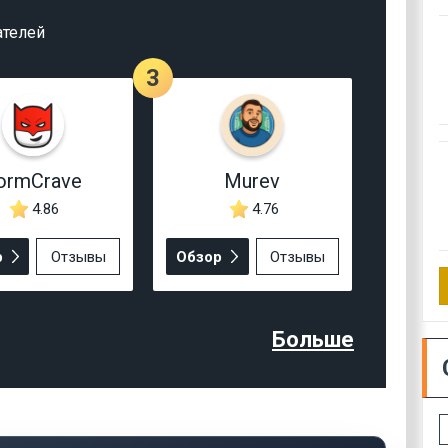
ателей
3
ormCrave
Murev
4.86
4.76
р
Отзывы
Обзор
Отзывы
Больше