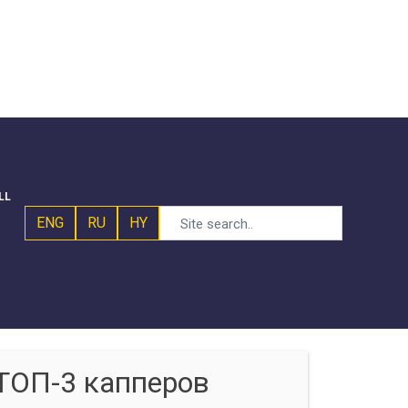
LL
ENG
RU
HY
ТОП-3 капперов