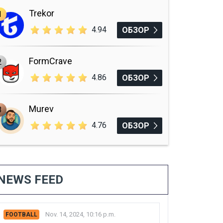
Trekor
1
4.94
ОБЗОР
FormCrave
2
4.86
ОБЗОР
Murev
3
4.76
ОБЗОР
NEWS FEED
Nov. 14, 2024, 10:16 p.m.
FOOTBALL