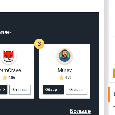
ателей
3
ormCrave
Murev
4.86
4.76
р
Отзывы
Обзор
Отзывы
Больше