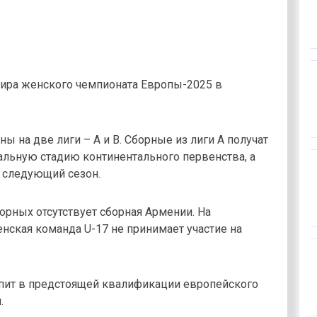
нира женского чемпионата Европы-2025 в
 на две лиги – А и В. Сборные из лиги А получат
альную стадию континентального первенства, а
а следующий сезон.
орных отсутствует сборная Армении. На
нская команда U-17 не принимает участие на
упит в предстоящей квалификации европейского
.