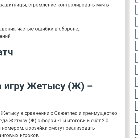
защитницы, стремление контролировать мяч в
адения, частые ошибки в обороне,
ений.
атч
а игру Жетысу (Ж) –
 Жетысу в сравнении с Окжетпес и преимущество
да Жетысу (Ж) с форой -1 и итоговый счёт 2:0.
м номером, а хозяйки смогут реализовать
анговых игроков.