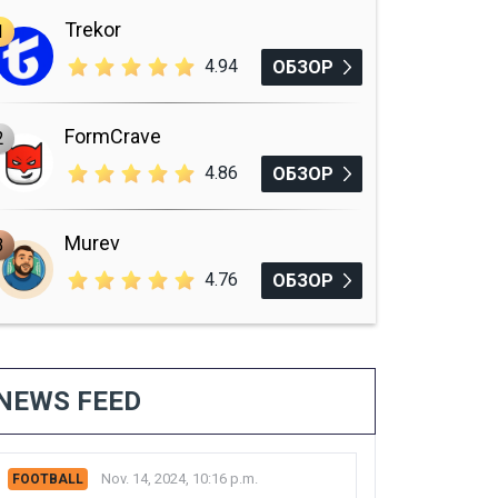
Trekor
1
4.94
ОБЗОР
FormCrave
2
4.86
ОБЗОР
Murev
3
4.76
ОБЗОР
NEWS FEED
Nov. 14, 2024, 10:16 p.m.
FOOTBALL