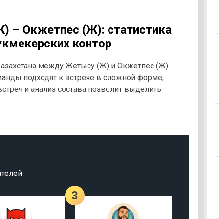
) – Окжетпес (Ж): статистика
укмекерских контор
Казахстана между Жетысу (Ж) и Окжетпес (Ж)
манды подходят к встрече в сложной форме,
встреч и анализ состава позволит выделить
ателей
3