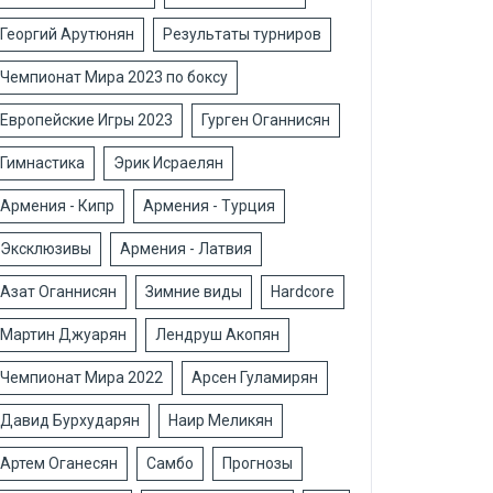
Георгий Арутюнян
Результаты турниров
Чемпионат Мира 2023 по боксу
Европейские Игры 2023
Гурген Оганнисян
Гимнастика
Эрик Исраелян
Армения - Кипр
Армения - Турция
Эксклюзивы
Армения - Латвия
Азат Оганнисян
Зимние виды
Hardcore
Мартин Джуарян
Лендруш Акопян
Чемпионат Мира 2022
Арсен Гуламирян
Давид Бурхударян
Наир Меликян
Артем Оганесян
Самбо
Прогнозы