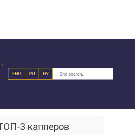
LL
ENG
RU
HY
ТОП-3 капперов