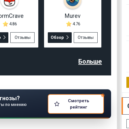
ormCrave
Murev
4.86
4.76
р
Отзывы
Обзор
Отзывы
Больше
гнозы?
Смотреть
ты по мнению
рейтинг