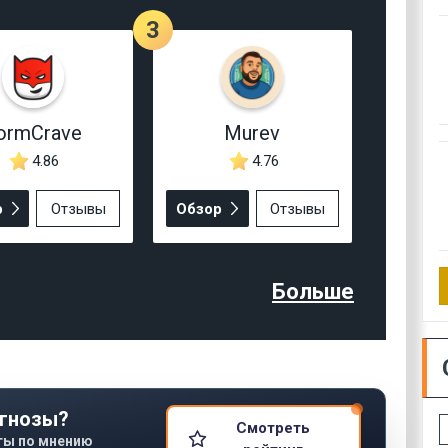
3
ormCrave
Murev
4.86
4.76
р
Отзывы
Обзор
Отзывы
Больше
гнозы?
Смотреть
ты по мнению