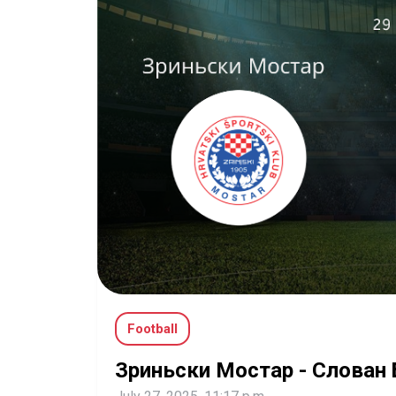
Football
Зриньски Мостар - Слован