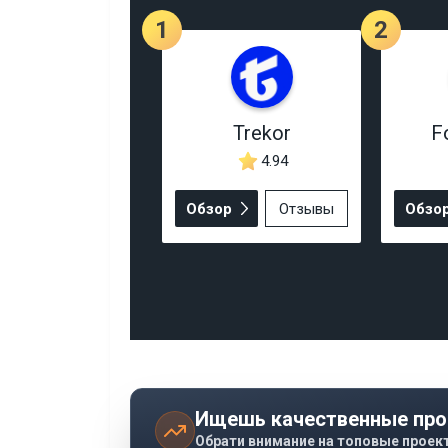
1
2
Trekor
F
4.94
Обзор
Отзывы
Обзо
Ищешь качественные про
Обрати внимание на топовые проек