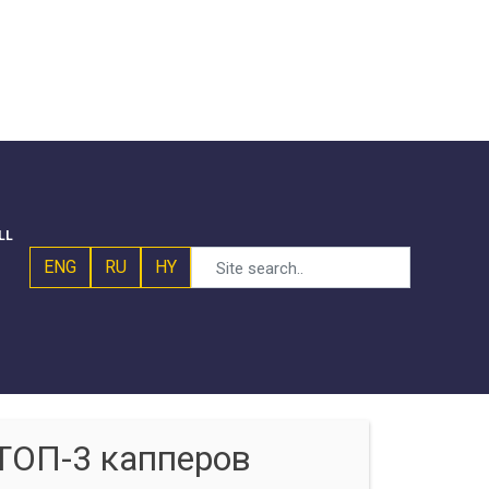
LL
ENG
RU
HY
ТОП-3 капперов