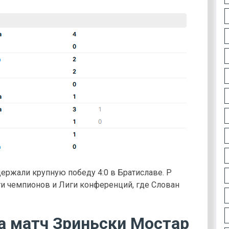
одержали крупную победу 4:0 в Братиславе. P
и чемпионов и Лиги конференций, где Слован
на матч Зриньски Мостар