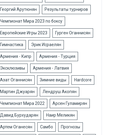
Георгий Арутюнян
Результаты турниров
Чемпионат Мира 2023 по боксу
Европейские Игры 2023
Гурген Оганнисян
Гимнастика
Эрик Исраелян
Армения - Кипр
Армения - Турция
Эксклюзивы
Армения - Латвия
Азат Оганнисян
Зимние виды
Hardcore
Мартин Джуарян
Лендруш Акопян
Чемпионат Мира 2022
Арсен Гуламирян
Давид Бурхударян
Наир Меликян
Артем Оганесян
Самбо
Прогнозы