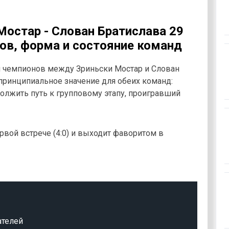
Мостар - Слован Братислава 29
ов, форма и состояние команд
 чемпионов между Зриньски Мостар и Слован
т принципиальное значение для обеих команд:
олжить путь к групповому этапу, проигравший
рвой встрече (4:0) и выходит фаворитом в
ателей