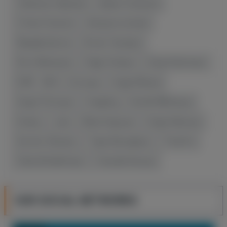
Чемпионат Армении
Армен Оганнисян
Степан Оганесян
Фигурное катание
Жирайр Шагоян
Arman Tsarukyan
Artur Aleksanyan
Edgar Sevikyan
Eduard Spertsyan
EURO - 2024
Eurocups
Gegard Musasi
Giogrio Petrosyan
Grappling
Henrikh Mkhitaryan
Hockey
Judo
Marat Grigoryan
Sargis Adamyan
Summer Olympics
Tigran Barseghyan
Transfers
Vahan Bichakhchyan
Varazdat Haroyan
OUR SOCIAL NETWORKS