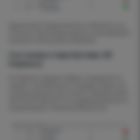
Единственное поражение было от Магнитки, но в
остальных играх Звезда уверенно контролировала
ход матча и обыгрывала соперников.
Состояние и перспективы ХК
Норильск
ХК Норильск чередует победы и поражения, что
говорит о нестабильности в команде. Однако они
показали хорошую игру в атаке в победном матче
против СКА-Нева (6:3), но не удержали результат в
упорной борьбе с Юнисоном Москва (3:4).