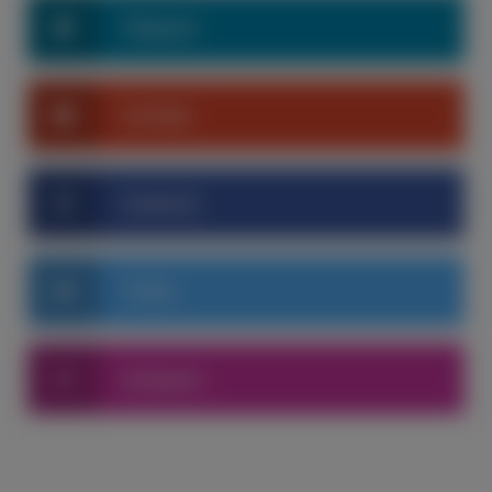
Telegram
YouTube
facebook
Twitter
Instagram