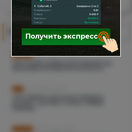
Имя
Emai
NEWS FEED
Получить экспресс
Nov. 14, 2024, 10:16 p.m.
FOOTBALL
ЛИГА НАЦИЙ: ДОМИНАЦИЯ АРМЕНИИ НАД
ФАРЕРАМИ НЕ ПРИНЕСЛА РЕЗУЛЬТАТА
Nov. 14, 2024, 6:24 p.m.
MMA
«ХОЧУ ИМЕННО ДОСРОЧНО ПОБЕДИТЬ
ИСЛАМА»: ЦАРУКЯН О ПРЕДСТОЯЩЕМ
РЕВАНШЕ
Nov. 14, 2024, 6:13 p.m.
FOOTBALL