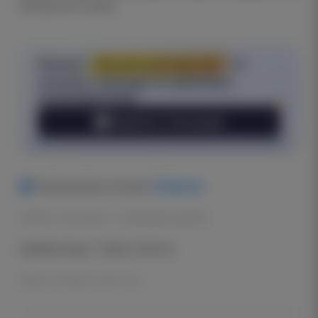
больше 4.5 голов.
Получи
бесплатный прогноз
от
лучшего каппера по рейтингу
пользователей
Перейти в Телеграмм
Telegram.
Подпишитесь на наш
Author:
Armenian sports
Sportball24
Updated: Aug. 7, 2026, 2:40 a.m.
News on topic:
Прогнозы