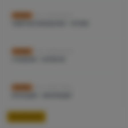
Nov. 14, 2024, 8:06 p.m.
FOOTBALL
СЕВЕРНАЯ МАКЕДОНИЯ – ЛАТВИЯ
Nov. 14, 2024, 8:01 p.m.
FOOTBALL
СЛОВЕНИЯ – НОРВЕГИЯ
Nov. 14, 2024, 7:58 p.m.
FOOTBALL
ИРЛАНДИЯ – ФИНЛЯНДИЯ
Еще прогнозы