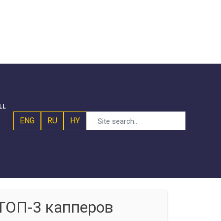
LL
ENG
RU
HY
ТОП-3 капперов