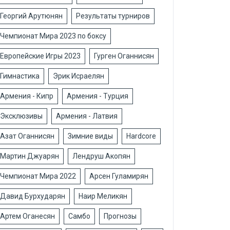
Георгий Арутюнян
Результаты турниров
Чемпионат Мира 2023 по боксу
Европейские Игры 2023
Гурген Оганнисян
Гимнастика
Эрик Исраелян
Армения - Кипр
Армения - Турция
Эксклюзивы
Армения - Латвия
Азат Оганнисян
Зимние виды
Hardcore
Мартин Джуарян
Лендруш Акопян
Чемпионат Мира 2022
Арсен Гуламирян
Давид Бурхударян
Наир Меликян
Артем Оганесян
Самбо
Прогнозы