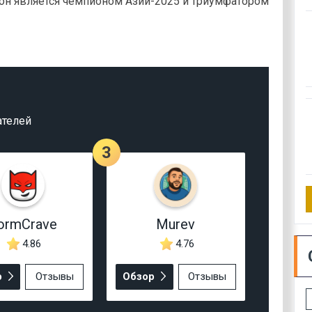
о, он является чемпионом Азии-2025 и триумфатором
ателей
3
ormCrave
Murev
4.86
4.76
р
Отзывы
Обзор
Отзывы