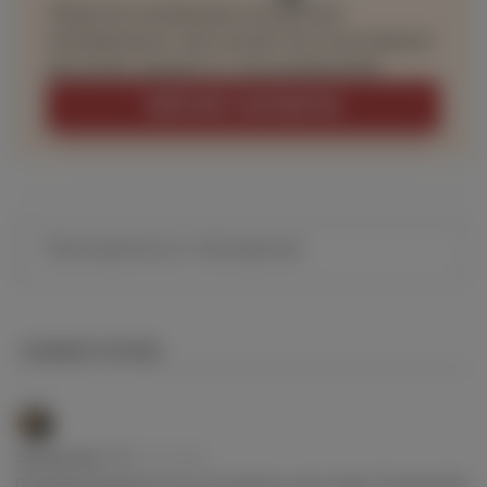
Обратите внимание на рейтинг
проверенных прогнозистов получивших
высокие оценки от пользователей
РЕЙТИНГ КАППЕРОВ
Им
КОММЕНТАРИЕВ
Em
Зуказанов
2 дня назад
Последнее время на кого не наткнусь одно гавно. Посоветуйте