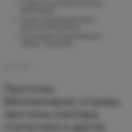
Стоимость прогнозов у Прогнозы
Миллионеров
Отзывы на капперский проект
Прогнозы Миллионеров
Итоги анализа: Результативность
таймов — мошенник?
01.10.2024
Прогнозы
Миллионеров: отзывы,
прогнозы каппера,
статистика и другая