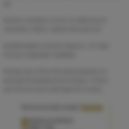
др.
Контент каппера состоит из небольшого
описания ставки, скрина прогноза нет.
Комментарии в канале закрыты, что еще
больше подрывает доверие.
Каппер как и Илья Нестеров замечен на
рекламе букмекерской конторы. У Ильи
достаточно много рекламы бк в ленте.