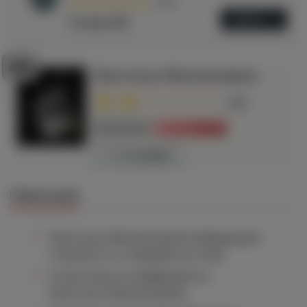
4.76
ОБЗОР
Отзывы (43)
434
Прогнозы Миллионеров
1.52
На проверке
Не входит в ТОП
3 ОТЗЫВОВ
Навигация
Прогнозы Миллионеров информация
о проекте со ставками на спорт
Статистика и коэффициенты
Прогнозы Миллионеров