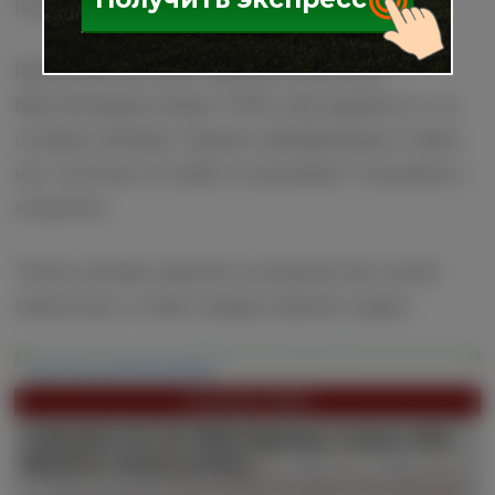
полным проигрышем.
Прогнозы на спорт проекта Прогнозы
Миллионеров имеют 100% проходимость, по
словам каппера. Однако верификации ставок
нет, поэтому эти факты вызывают сомнения у
клиентов.
Также каппер замечен на воровстве чужой
аналитики, а свою предоставляет редко.