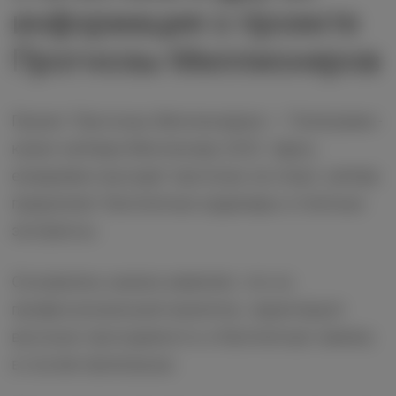
информация о проекте
Прогнозы Миллионеров
Проект Прогнозы Миллионеров — Телеграмм-
канал каппера Миллионер 2222. Здесь
ежедневно выходят прогнозы на спорт, каппер
предлагает бесплатные ординары и платные
экспрессы.
Основатель канала заявляет, что он
профессиональный аналитик, гарантирует
высокую проходимость и бесплатную замену
в случае проигрыша.