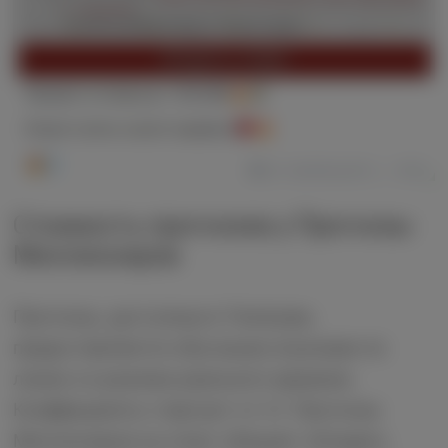
Стоимость прогнозов у Прогнозы
Миллионеров
Прогнозы, доступные в Телеграм,
предоставляются обычными игроками по
линии и в режиме реального времени.
Коэффициенты стартуют от 2.1. Прогнозы
Миллионеров на спорт обещает обладать