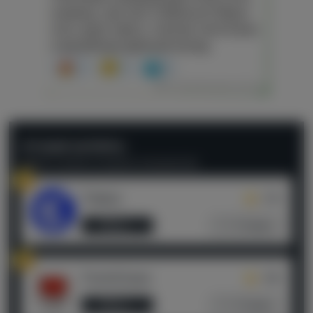
ЛУЧШИЕ КАППЕРЫ
Рейтинг основан на оценках пользователей
1
Trekor
4.94
Обзор
Отзывы
2
FormCrave
4.86
Обзор
Отзывы