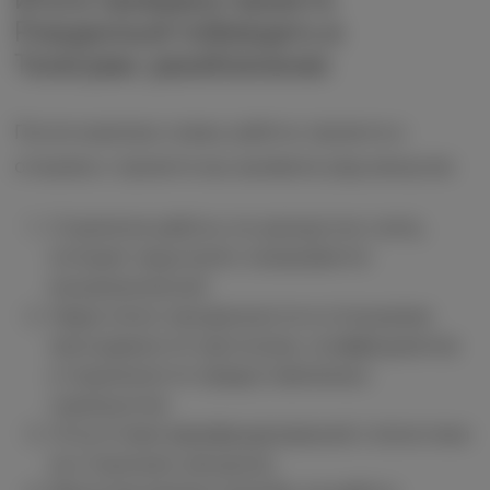
Рожденный побеждать в
Телеграм: разоблачение
После анализа схемы работы проекта и
отзывов о проекте мы выявили ряд минусов:
Стратегия работы по раскрутке счета,
которая чаще всего оказывается
мошеннической.
Недостаток прозрачности в отношении
проходимости прогнозов, коэффициентов
и подлинности предоставленных
скриншотов.
Отсутствие верифицированной статистики
на сторонних ресурсах.