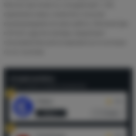
Многие прогнозисты сотрудничают с БК,
привлекая новых клиентов и получая
вознаграждение за свою работу. Виталий Дан
в Ютуб и другие капперы предлагают
пользователям регистрироваться в конторах
по их ссылкам.
ЛУЧШИЕ КАППЕРЫ
Рейтинг основан на оценках пользователей
1
Trekor
4.94
Обзор
Отзывы
2