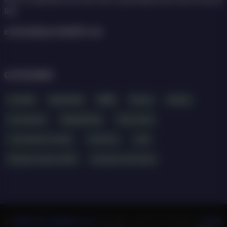
link.
contact@sportball24.com
CATEGORIES
Football
Basketball
MMA
Boxing
Hockey
Gymnastics
Weightlifting
Other kinds
Tournament results
Transfers
Judo
Olympic Games 2024
Exclusive interviews
©
2024 Sportball24.com
. All rights reserved.
Design -
HTML