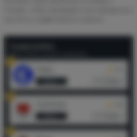
изучении схемы деятельности капера и
отзывах, чтобы подтвердить или опровергнуть
честность и эффективность проекта.
ЛУЧШИЕ КАППЕРЫ
Рейтинг основан на оценках пользователей
1
Trekor
4.94
Обзор
Отзывы
2
FormCrave
4.86
Обзор
Отзывы
3