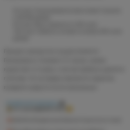
20 тысяч. После раскрутки игрок может получить
от 80 000 рублей.
50 тысяч. Могут принести от 200 тысяч.
100 тысяч. Прибыль составит не менее 400 тысяч
рублей.
Процесс раскрутки осуществляется
Багировым в течение 3-4 часов, сумма
вырастает в 4 раза, а чистая прибыль делится
пополам. Но не предоставляются гарантии
возврата средств после проигрыша.