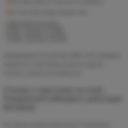
Информации об участии в ВИП чате, продаже
подписок и прогнозов на матчи, других
платных услугах на канале нет.
Отзывы о прогнозах на спорт
Рожденный побеждать: репутация
Багирова
На самом канале аналитика в Телеграмм