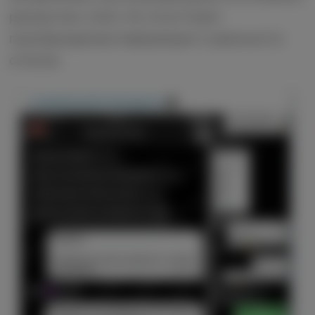
раскрутках счета. Но отсутствует
подтвержденная информация о реальности
отчетов.