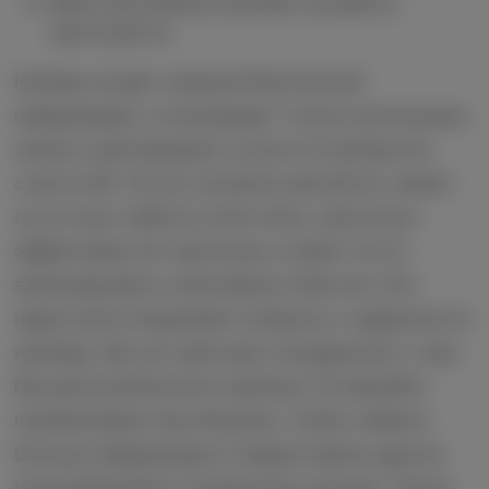
Многочисленные жалобы на работу
прогнозиста.
Каппер не дает никакой бесплатной
информации, а показывает только роскошную
жизнь и рекламирует услуги по раскрутке
счета и БК. Из его контента непонятно, имеет
ли он опыт работы в беттинге, насколько
эффективны его прогнозы и умеет ли он
анализировать спортивные события. Эти
недостатки поднимают вопросы о надежности
каппера. Мы не советуем сотрудничать с ним
без дополнительного анализа. Оставляйте
комментарии под обзором, чтобы собрать
больше информации и предостеречь других
пользователей от возможных рисков. Также