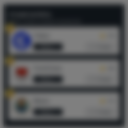
ЛУЧШИЕ КАППЕРЫ
Рейтинг основан на оценках пользователей
1
Trekor
4.94
Обзор
Отзывы
2
FormCrave
4.86
Обзор
Отзывы
3
Murev
4.76
Обзор
Отзывы