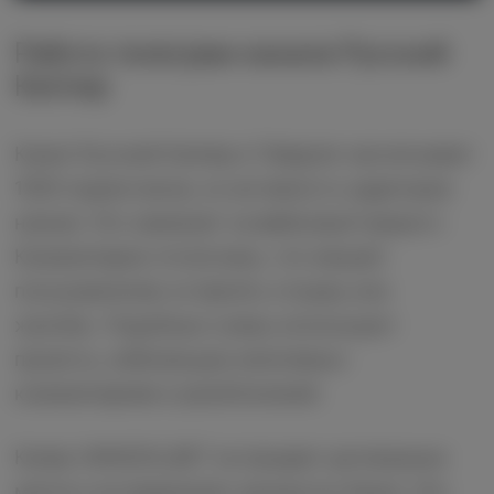
Работа телеграм-канала Русский
Каппер
Канал Русский Каппер в Telegram насчитывает
1500 подписчиков, но активность аудитории
низкая. Это намекает на фейковый прирост.
Комментарии отключены, что мешает
пользователям оставлять отзывы или
жалобы. Подобные схемы используют
проекты, избегающие негативных
комментариев и разоблачений.
Капер VANGOG_BET не продает договорные
матчи и не предлагает раскрутку банка. Это