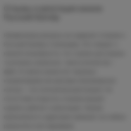
Отзывы и репутация канала
Русский Каппер
Независимые ресурсы не содержат отзывов о
Русский Каппер в телеграмм. Это говорит о
низкой популярности, что странно для канала-
тысячника, возможно, такое количество –
фейк. В самом канале нет заказных
комментариев или рекламы букмекерских
контор — это положительный момент. Но
отсутствие открытых отзывов мешает
оценить рейтинг и репутацию. Низкая
вовлеченность аудитории намекает на слабые
результаты или недоверие.