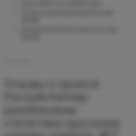
Цены и ВИП-чат у VANGOG_BET
Отзывы и репутация канала Русский
Каппер
Итоги разоблачения проекта Русский
Каппер
07.05.2025
Отзывы о проекте
Русский Каппер:
разоблачение
статистики прогнозов