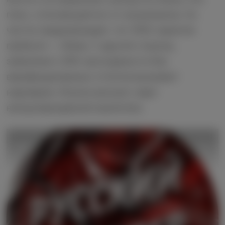
плюс, отличающий его от мошенников. Он
честно предупреждает, что 100% гарантия
прибыли — обман. С другой стороны,
заявления о 90% проходимости без
верифицированных отчетов вызывают
недоверие. Игроки рискуют, веря
неподтвержденной аналитике.