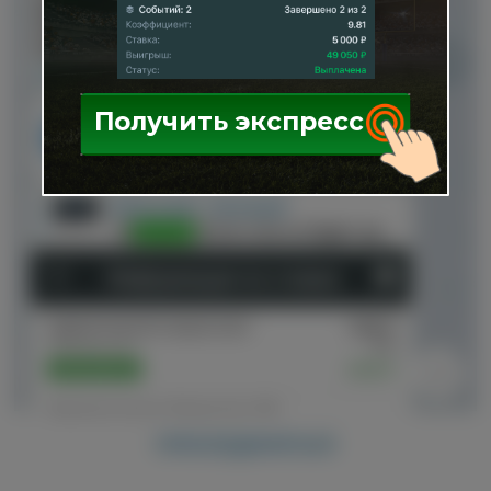
Получить экспресс