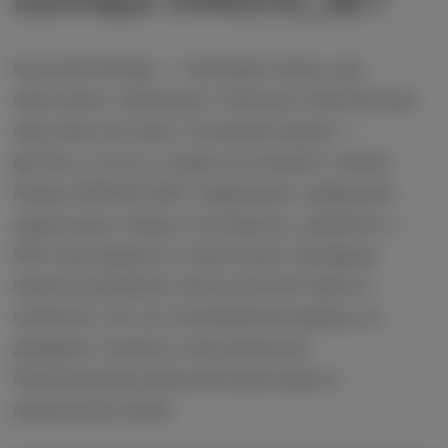
каппера VANGOG_BET
Русский Каппер — телеграм-канал, где
прогнозист публикует платные и бесплатные
прогнозы на спорт. Основной акцент —
футбол, но есть ставки на хоккей и теннис.
Капер VANGOG_BET предлагает, предлагая
одиночные ставки и экспрессы, заявляет о
90% проходимости прогнозов. Проверка
проекта выявляет риски для беттеров и
клиентов. Это не откровенный развод, но
доверие к проекту под вопросом.
Разоблачение реальной репутации и
результатов ниже.