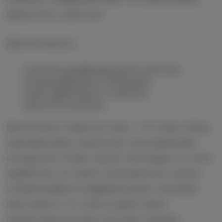
вероятность убытков.
Другие минусы:
отсутствие верифицированной статистики;
реклама оффшорных букмекеров;
низкая эффективность стратегий;
недостаток аналитики.
Бесплатные ставки на спорт – это лишь повод
заинтересовать неопытных пользователей,
которые не готовы платить беттерам, но хотят
заработать на спорте. Большинство ссылок
сопровождаются реферальными ссылками
прогнозиста. Со слитых денег своих
подписчиков он явно получает процент.