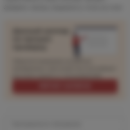
Доверять такому специалисту точно не стоит.
Данный каппер
не прошел
проверку
Обратите внимание на рейтинг
проверенных прогнозистов получивших
высокие оценки от пользователей
РЕЙТИНГ КАППЕРОВ