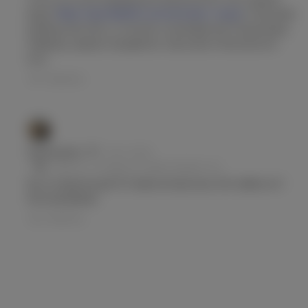
Em
ведет
https://sportball24.com/en/trekor-otzyv/
и там прям
разборы матчей, со статкой, со всей фигней. Посмотришь
поймешь, уверен понравится, там и много бесплатного
есть.
Ответить
Зуказанов
1 день назад
Им
Ответ на:
Не пару лет, зашел чекнуть что …
Да, он прикольный. И ставки интересные, без лайва на 3
Em
лига малайзии)
Ответить
Им