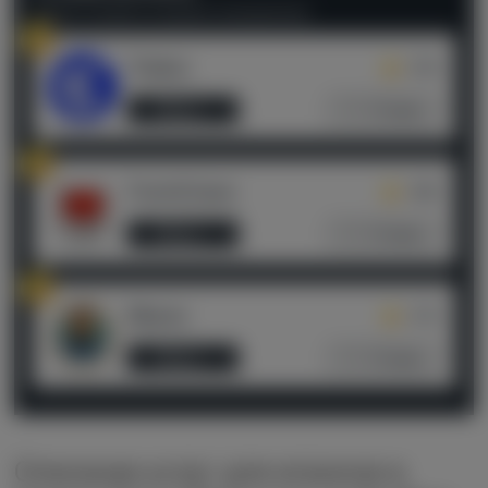
Рейтинг основан на оценках пользователей
1
Trekor
4.94
Обзор
Отзывы
2
FormCrave
4.86
Обзор
Отзывы
3
Murev
4.76
Обзор
Отзывы
Описание услуг для игроков в