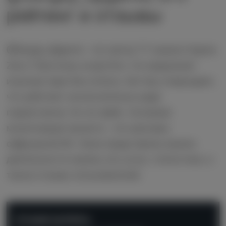
рейтинг и отзывы
@Sergey_djigante – это автор ТГ-канала Серега
Zevs | Прогнозы на футбол. Он предлагает
игрокам пари без оплаты. Беттер утверждает,
что работает исключительно ради
подписчиков. Но это фейк. Основная
монетизация проекта – это реклама
оффшорной БК. Ниже представлен анализ
деятельности канала, его услуг, статистики, а
также отзывы пользователей.
ЛУЧШИЕ КАППЕРЫ