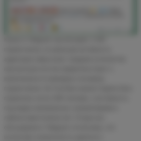
Канал в Telegram насчитывает 2 067
подписчиков, но реальная активность
аудитории невысокая. Среднее количество
просмотров постов свидетельствует о
вовлеченности примерно половины
подписчиков. На YouTube-канале Серега Zevs
подписано около 900 человек, а активность
под видео минимальна: комментариев и
лайков практически нет. Открытые
обсуждения в Telegram отключены, что
исключает возможность диалога с