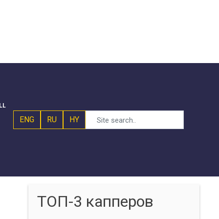
LL
ENG
RU
HY
ТОП-3 капперов