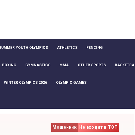
SUMMER YOUTH OLYMPICS
ATHLETICS
FENCING
BOXING
GYMNASTICS
MMA
OTHER SPORTS
BASKETBA
WINTER OLYMPICS 2026
OLYMPIC GAMES
Мошенник
Не входит в ТОП
y