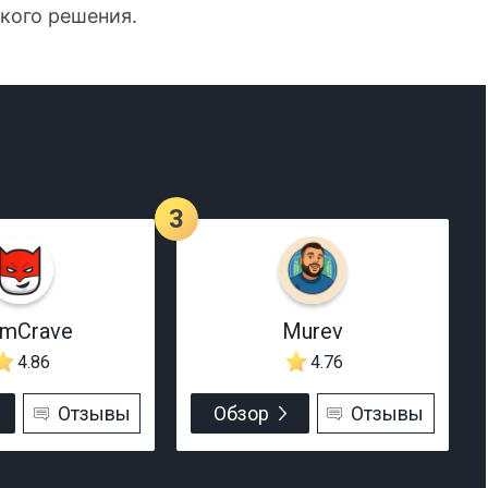
акого решения.
3
rmCrave
Murev
4.86
4.76
Отзывы
Обзор
Отзывы