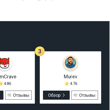
3
rmCrave
Murev
4.86
4.76
Отзывы
Обзор
Отзывы