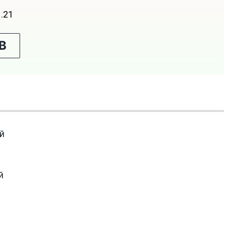
1.21
В
ий
й