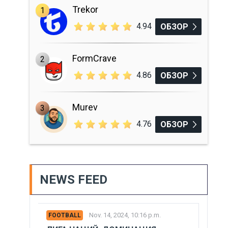
Trekor
1
4.94
ОБЗОР
FormCrave
2
4.86
ОБЗОР
Murev
3
4.76
ОБЗОР
NEWS FEED
Nov. 14, 2024, 10:16 p.m.
FOOTBALL