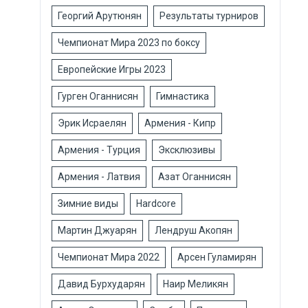
Георгий Арутюнян
Результаты турниров
Чемпионат Мира 2023 по боксу
Европейские Игры 2023
Гурген Оганнисян
Гимнастика
Эрик Исраелян
Армения - Кипр
Армения - Турция
Эксклюзивы
Армения - Латвия
Азат Оганнисян
Зимние виды
Hardcore
Мартин Джуарян
Лендруш Акопян
Чемпионат Мира 2022
Арсен Гуламирян
Давид Бурхударян
Наир Меликян