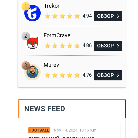
Trekor
1
4.94
ОБЗОР
FormCrave
2
4.86
ОБЗОР
Murev
3
4.76
ОБЗОР
NEWS FEED
Nov. 14, 2024, 10:16 p.m.
FOOTBALL