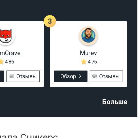
3
rmCrave
Murev
4.86
4.76
Отзывы
Обзор
Отзывы
Больше
нала Сникерс