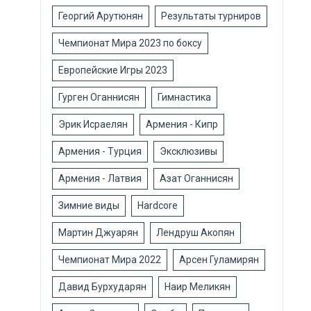
Георгий Арутюнян
Результаты турниров
Чемпионат Мира 2023 по боксу
Европейские Игры 2023
Гурген Оганнисян
Гимнастика
Эрик Исраелян
Армения - Кипр
Армения - Турция
Эксклюзивы
Армения - Латвия
Азат Оганнисян
Зимние виды
Hardcore
Мартин Джуарян
Лендруш Акопян
Чемпионат Мира 2022
Арсен Гуламирян
Давид Бурхударян
Наир Меликян