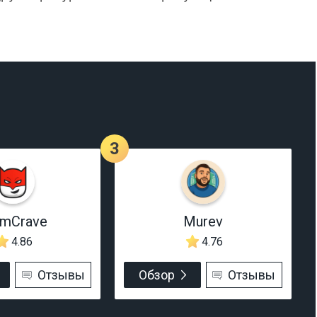
3
rmCrave
Murev
4.86
4.76
Отзывы
Обзор
Отзывы