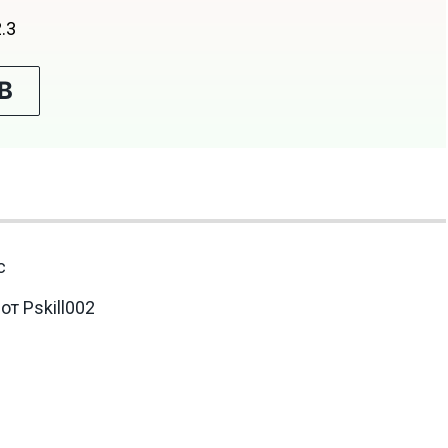
2.3
В
с
т Pskill002