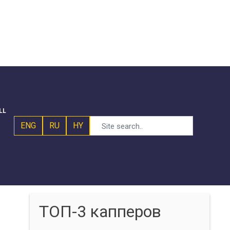
LL
ENG
RU
HY
ТОП-3 капперов