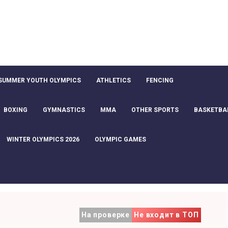
SUMMER YOUTH OLYMPICS
ATHLETICS
FENCING
BOXING
GYMNASTICS
MMA
OTHER SPORTS
BASKETBA
WINTER OLYMPICS 2026
OLYMPIC GAMES
На проверке
Не входит в ТОП