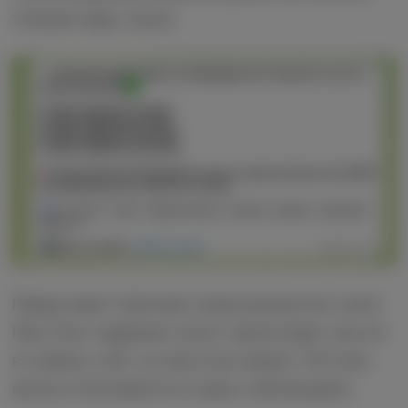
течение пары часов.
Перед нами типичная схема раскрутки счета.
При этом «ведение счета» происходит уже не
в ставках у БК, а в простом казино. Об этом
автор отчитывается в новых публикациях.