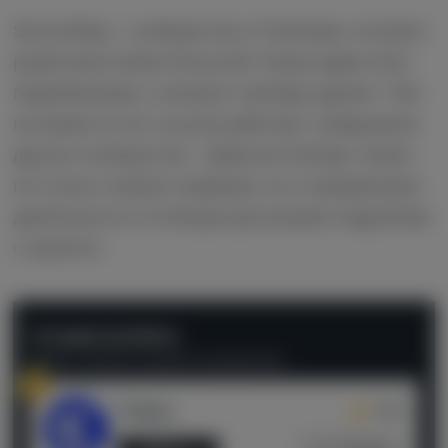
Sonya Blog – сообщество в Телеграм, которое
ранее вела некая Sonya bill. Канал давно был
переименован, а аккаунт каппера удален. Тем
не менее по его ссылке работает совершенно
другое сообщество – Девочка Каппер. Канал
не только сменил название, но и направление
деятельности. В обзоре расскажем подробнее
о проекте.
ЛУЧШИЕ КАППЕРЫ
Рейтинг основан на оценках пользователей
1
Trekor
4.94