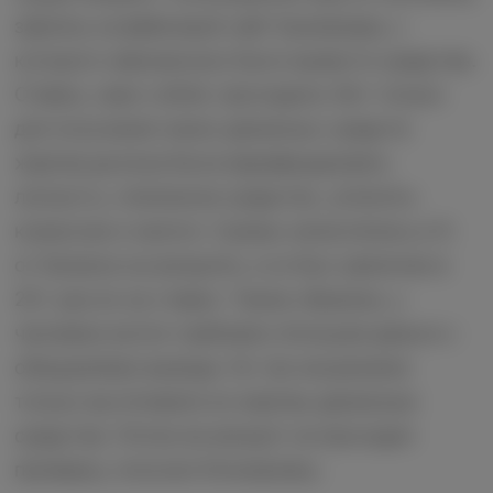
завлечь на фейковый сайт букмекера, с
которого невозможно было вывести средства.
Ставка, само собой, проходила. Вот только
для получения своих денежных средств
жертва должна была верифицировать
личность, платежное средство, уплатить
комиссии и налоги. Суммы начислялись в %
от баланса на аккаунте, а он был увеличен в
20+ раз из-за ставки. Таким образом, у
человека могли требовать большие деньги с
обещаниями вывода. Но так мошенники
только вытягивали из жертвы денежные
средства. Потом ее аккаунт не проходил
проверку, получал блокировку.