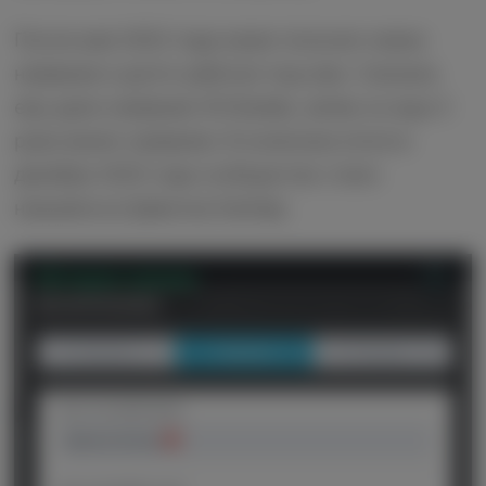
После мая 2022 года канал получил новое
название и долго работал под ним. Сначала
ему дали незванее OG Budda, затем он еще 3
раза менял название. В конечном итоге в
декабре 2025 года сообщество стало
называться Девочка Каппер.