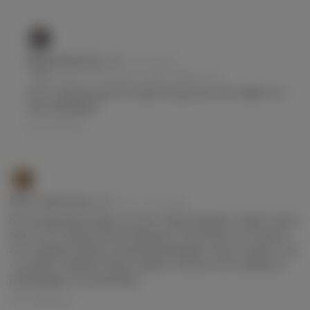
Witalij Rudnicki
1 день назад
Им
Ответ на:
Не пару лет, зашел чекнуть что …
Да, он прикольный. И ставки интересные, без лайва на 3
Em
лига малайзии)
Ответить
Karen Nazaryan
3 дня, 3 часа назад
Им
Вот ничему меня жизнь не учит. Снова поверил и отдал тысячу
просто так. Хорошо мозгов хватило потом ничего не платить.
Em
А то слишком хорошо она всё расписывает. Еще и торопит, так
что можно совсем голову потерять. Конечно же я никому не
рекомендую эту мошенницу.
Ответить