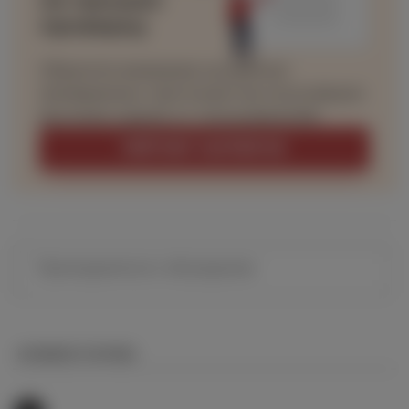
не прошел
проверку
Обратите внимание на рейтинг
проверенных прогнозистов получивших
высокие оценки от пользователей
РЕЙТИНГ КАППЕРОВ
Им
КОММЕНТАРИЕВ
Em