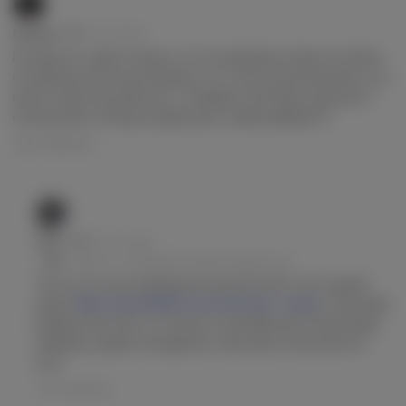
Edmon
3 дня назад
Не пару лет, зашел чекнуть что по каналам которые остались
в подписках. Все испоганились, кто статку начал рисовать, кто
просто перестал работать. С новыми тоже беда, одни доги /
послеоплаты. Походу нормальные ставки умирают?)
Ответить
Garo
2 дня назад
Им
Ответ на:
Не пару лет, зашел чекнуть что …
Та не, есть куча нормальных проектов. Вот тип с душой
Em
ведет
https://sportball24.com/en/trekor-otzyv/
и там прям
разборы матчей, со статкой, со всей фигней. Посмотришь
поймешь, уверен понравится, там и много бесплатного
есть.
Ответить