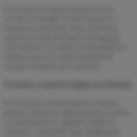
Если подписчик зарегистрируется по ее
ссылке, то она будет получать выплаты с
каждой его минусовой ставки. Возможно,
именно для этой цели админ выкладывает
свои лесенки. Но в любом случае заработок
ей будет идти и за ставки пользователя,
которые он сделал сам и проиграл.
Отзывы о проекте Девочка Каппер
В сети пока не успели появиться отзывы о
данном сообществе. Вероятнее всего, именно
по этой причине его название и админ не
менялись с конца 2025 года. Каждый день