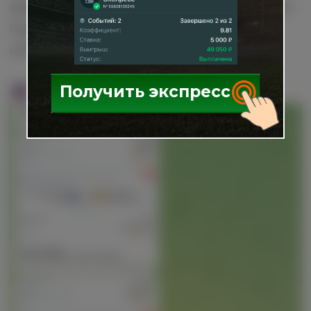
заработать крупную сумму. Она выкладывает
поддельные купоны и отчитывается о
событиях, которые уже прошли.
Получить экспресс