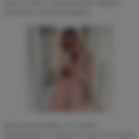
году. Его вели от лица аккаунта с неймом
Sonya bill и такой фотографией:
Автор рассказывала, что отлично
зарабатывает на ставках на спорт. При этом ее