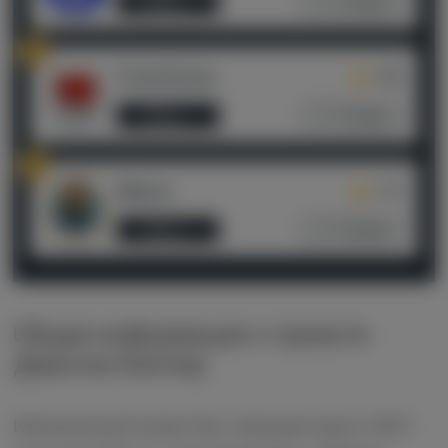
Обзор
Отзывы
2
FormCrave
4.86
Обзор
Отзывы
3
Murev
4.76
Обзор
Отзывы
Общая информация о проекте
Девочка Каппер
Изначальный канал был запущен еще в 2021