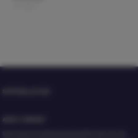
Ответить
Им
Em
SPORTBALL24.COM
ABOUT COMPANY
Sports news from Armenia and around the world. The site