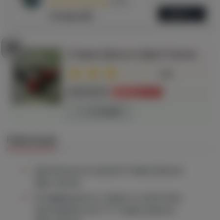
4.76
ОБЗОР
Отзывы (43)
30
Ставки Деньги Два Ствола
2.8
На проверке
Не входит в ТОП
3 ОТЗЫВОВ
Навигация
Деятельность канала Ставки Деньги
Два ствола
Коэффициенты ставок и статистика
проходимости в ТГ Ставки Деньги