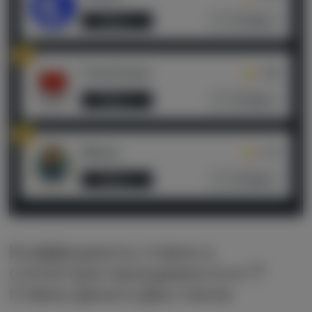
Обзор
Отзывы
2
FormCrave
4.86
Обзор
Отзывы
3
Murev
4.76
Обзор
Отзывы
Коэффициенты ставок и
статистика проходимости в ТГ
Ставки Деньги Два ствола