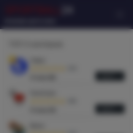
SPORTBALL
24
Armenian sports news
ТОП-3 капперов
1
Trekor
4.94
ОБЗОР
Отзывы (86)
2
FormCrave
4.86
ОБЗОР
Отзывы (30)
3
Murev