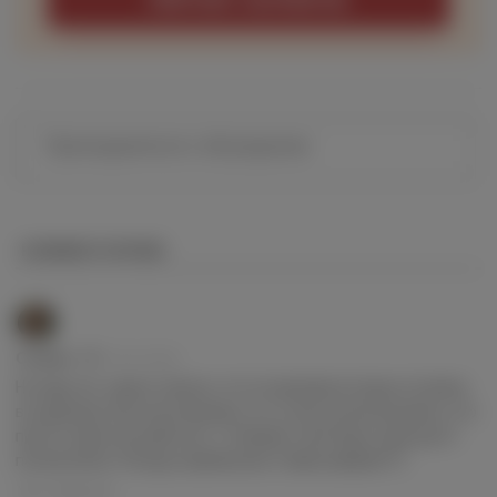
РЕЙТИНГ КАППЕРОВ
Им
КОММЕНТАРИЕВ
Em
Семен
3 дня назад
Не пару лет, зашел чекнуть что по каналам которые остались
в подписках. Все испоганились, кто статку начал рисовать, кто
просто перестал работать. С новыми тоже беда, одни доги /
послеоплаты. Походу нормальные ставки умирают?)
Ответить