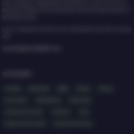
was created by independent journalists to cover the lives of
Armenian athletes from around the world and forpromotion of
Armenian sports.
Use of materials from the site is permitted only with an active
link.
contact@sportball24.com
CATEGORIES
Football
Basketball
MMA
Boxing
Hockey
Gymnastics
Weightlifting
Other kinds
Tournament results
Transfers
Judo
Olympic Games 2024
Exclusive interviews