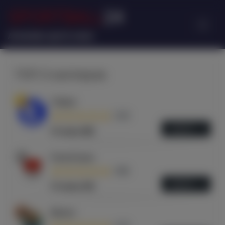
SPORTBALL
24
Armenian sports news
ТОП-3 капперов
1
Trekor
4.94
ОБЗОР
Отзывы (86)
2
FormCrave
4.86
ОБЗОР
Отзывы (30)
3
Murev