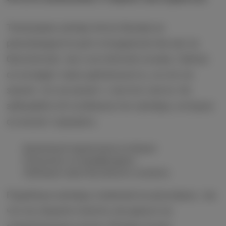
Телеграмм каппер Антон Евсеев не
рекомендуется для сотрудничества как на
бесплатной, так и на платной основе. Сейчас
он не ведет свою деятельность, но это не
значит, что не начнет с чистого листа. Не
забывайте об особенностях каппера, которые
он может скрывать:
Аналитикой подписчиков не балует.
Результаты не верифицирует.
Публикует мало бесплатного контента.
Подобные капперы появляются регулярно, так
что не спешите платить им деньги за