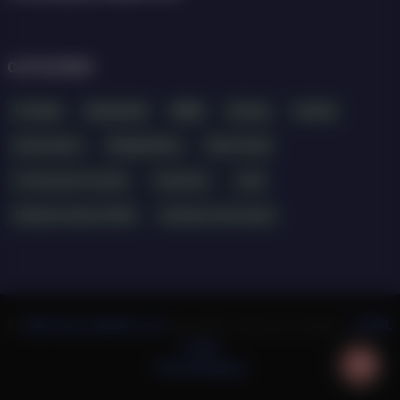
CATEGORIES
Football
Basketball
MMA
Boxing
Hockey
Gymnastics
Weightlifting
Other kinds
Tournament results
Transfers
Judo
Olympic Games 2024
Exclusive interviews
©
2024 Sportball24.com
. All rights reserved.
Design -
HTML
Codex
ThemeWagon