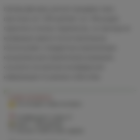
Каппер @evseev_antonio продавал свои
прогнозы за 1 200 рублей / шт. Обсуждал
гарантии в личных переписках, но никогда не
возвращал деньги после проигрыша.
Использовал стандартные манипуляции
мошенника для привлечения внимания,
ссылался на наличие инсайдерской
информации по разным событиям.