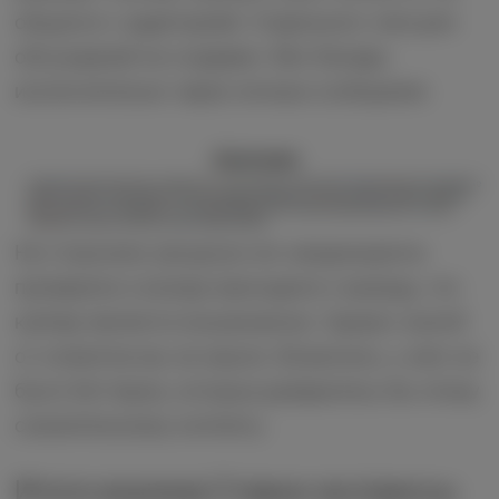
общался с аудиторией. Отдельного чата для
обсуждений не создавал. Вел беседы
исключительно через личные сообщения.
На сторонних ресурсах его неоднократно
проверяли и всегда приходили к выводу, что
каппер является мошенником. Однако жалоб
от клиентов мы не нашли. Возможно, у него не
было беттеров, которые доверились бы этому
сомнительному контенту.
Итоги анализа Ставки экспрессы