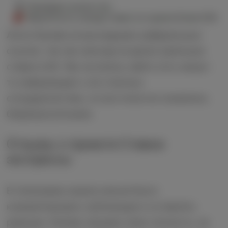
Антон Евсеев не выкладывал реферальные
ссылки, так как никогда не делал реальные
ставки в БК. Мы пытались найти хоть какую-
то информацию о его платных
сотрудничествах, но все попытки оказались
безрезультатными.
Отзывы о проекте Ставки
экспрессы
В телеграмм канале нельзя было
комментировать публикации и оставлять
реакции. Каппер скрывал свою личность, не