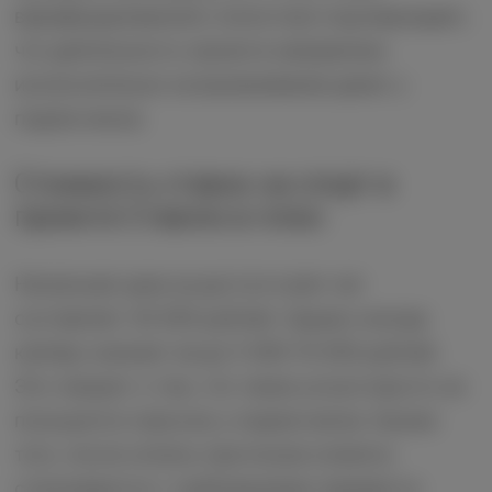
верифицированной статистики подтверждает,
что деятельность проекта направлена
исключительно на выманивание денег у
подписчиков.
Стоимость ставок на спорт в
проекте Ставлю в плюс
Начальная цена за доступ в вип-чат
составляет 30 000 рублей. Однако иногда
каппер снижает ее до 5 000–10 000 рублей.
Это говорит о том, что такая услуга просто не
пользуется спросом у подписчиков. Кроме
того, после оплаты прогнозов клиенты
сталкиваются с требованиями перевести