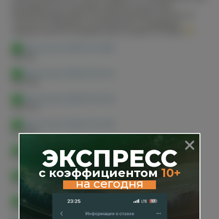
ЭКСПРЕСС
с коэффициентом
10+
на сегодня