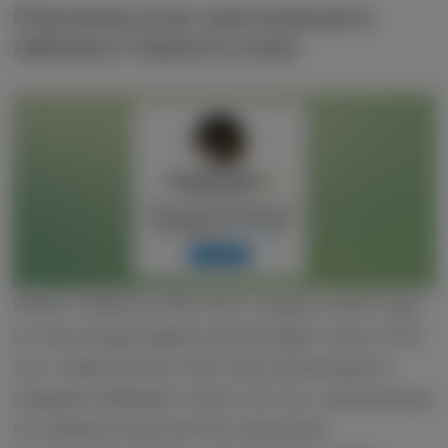
Описание услуг для игроков в
паблике Ставлю в плюс
Канал Ставлю в плюс был создан в 2023 году
и в настоящее время насчитывает около 23,5
тыс. подписчиков. При этом публикации в
среднем набирают около 3,5 тыс. просмотров,
что является достаточно неплохим