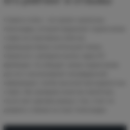
его рейтинг и отзывы
Ставлю в плюс – это проект аналитика
Александра, который предлагает подписчикам
ставки на спортивные события,
преимущественно на большой теннис.
Связаться с каппером можно через ЛС
@a1ekspan. Он обещает своим подписчикам
доступ к эксклюзивной «инсайдерской»
информации с якобы высокой проходимостью
ставок. Мы проверим качество аналитики,
после чего сделаем вывод о том, стоит ли
доверять ставкам на спорт Александра.