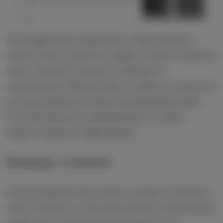
На независимых форумах и тематических
сайтах много критики в адрес канала Ставлю в
плюс. Бывшие клиенты сообщают о
значительных финансовых потерях и жалуются
на агрессивные методы выманивания денег.
Положительные комментарии на самом
канале являются фейковыми.
Выводы о канале
Использование прогнозов с канала «Ставлю в
плюс» связано с высоким риском слива банка.