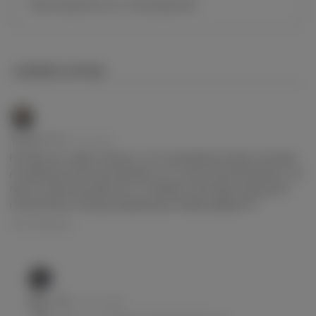
Им
КОММЕНТАРИЕВ
Em
Yury X
2 дня назад
Не пару лет, зашел чекнуть что по каналам которые остались
в подписках. Все испоганились, кто статку начал рисовать, кто
просто перестал работать. С новыми тоже беда, одни доги /
послеоплаты. Походу нормальные ставки умирают?)
Ответить
Garo
1 день назад
Им