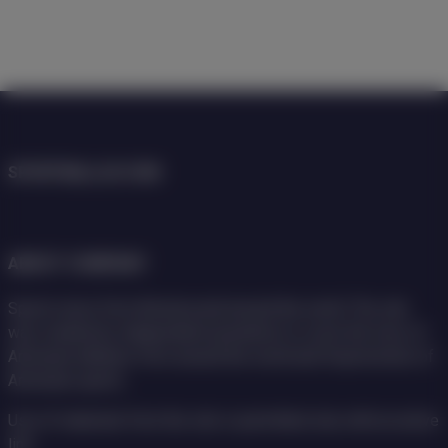
Им
Em
SPORTBALL24.COM
ABOUT COMPANY
Sports news from Armenia and around the world. The site
was created by independent journalists to cover the lives of
Armenian athletes from around the world and forpromotion of
Armenian sports.
Use of materials from the site is permitted only with an active
link.