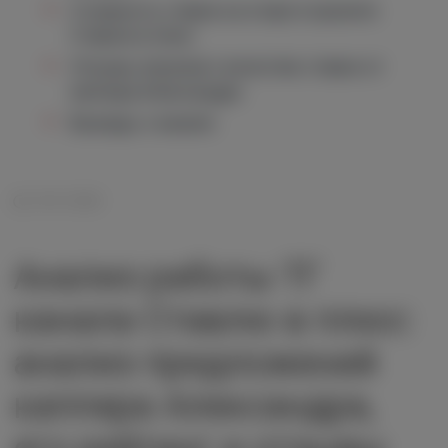
Стоимость ставок на спорт в проекте
Ставлю в плюс
Отзывы игроков о качестве ставок от
каппера Александра
Выводы о канале
10.01.2025
Анализ работы ТГ
канала Ставлю в плюс:
анализ предложений
каппера Александра,