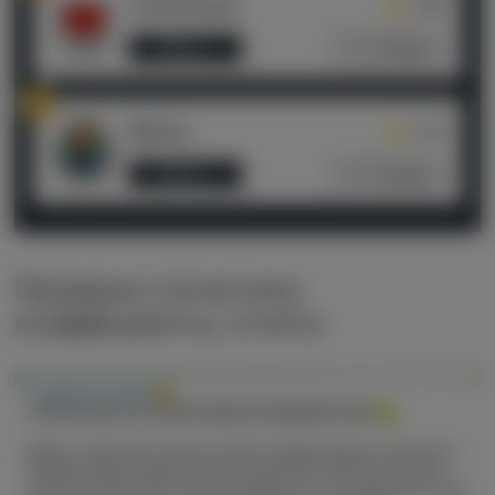
FormCrave
4.86
Обзор
Отзывы
3
Murev
4.76
Обзор
Отзывы
Проверка статистики,
коэффициенты, отчеты