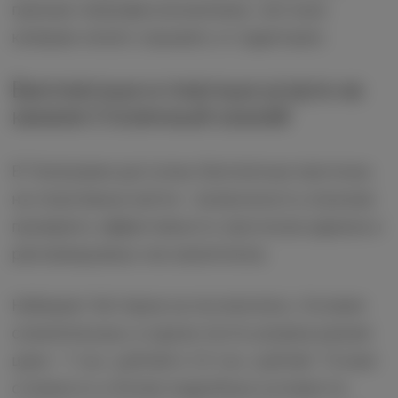
признак непрофессионализма, честным
каперам нечего скрывать от аудитории.
Бесплатные и платные услуги на
канале Столичный хоккей
В Телеграмм доступны бесплатные прогнозы
на спортивные матчи – возможность игрокам
проверить эффективность прогнозов админа и
рекламируемых им аналитиков.
Набирает беттеров на послеоплату. Условия
сомнительные, в одном посте указана разная
цена – 1 тыс. рублей и 1,5 тыс. рублей. Точная
стоимость и более подробные условия по