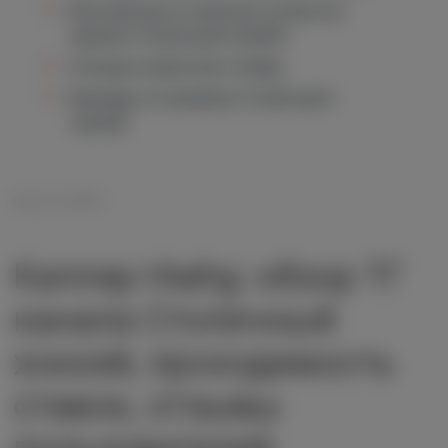
Бесплатные и платные услуги на
канале Столичный хоккей
Отзывы клиентов о Hiahg
Выводы по анализу Столичный
хоккей
26.12.2024
Каппер Hiahg: обзор ТГ
канала Столичный
хоккей, проходимость
ставок, отзывы