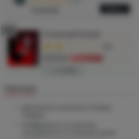
4.76
ОБЗОР
Отзывы (43)
632
Столичный Хоккей
1.26
На проверке
Не входит в ТОП
3 ОТЗЫВОВ
Навигация
Деятельность прогнозиста Hiahg в
Telegram
Коэффициенты и статистика
проходимости от Столичный хоккей