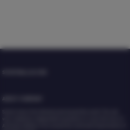
Им
Em
SPORTBALL24.COM
ABOUT COMPANY
Sports news from Armenia and around the world. The site
was created by independent journalists to cover the lives of
Armenian athletes from around the world and forpromotion of