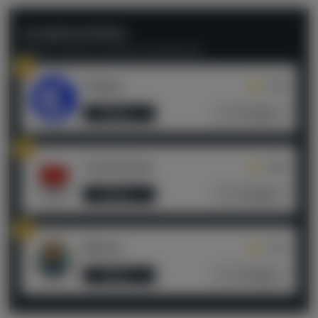
ЛУЧШИЕ КАППЕРЫ
Рейтинг основан на оценках пользователей
1
Trekor
4.94
Обзор
Отзывы
2
FormCrave
4.86
Обзор
Отзывы
3
Murev
4.76
Обзор
Отзывы