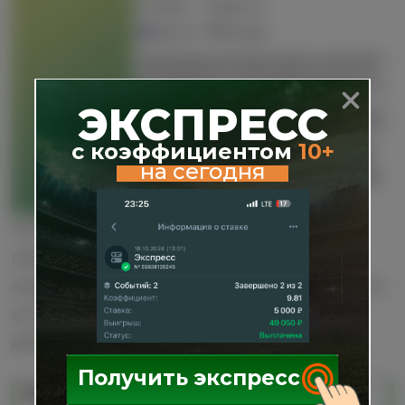
ЭКСПРЕСС
с коэффициентом
10+
на сегодня
Статистика проходимости в виде списка
плюсовых и минусовых ставок и их
коэффициентов. Судя по отчетам, прогнозисту
не составляет труда приумножить банк в
десятки раз за неделю.
Получить экспресс