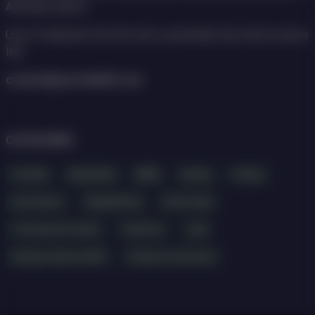
Armenian sports.
Use of materials from the site is permitted only with an active
link.
contact@sportball24.com
CATEGORIES
Football
Basketball
MMA
Boxing
Hockey
Gymnastics
Weightlifting
Other kinds
Tournament results
Transfers
Judo
Olympic Games 2024
Exclusive interviews