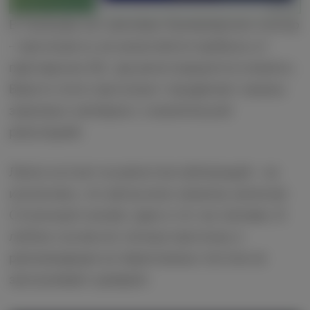
В Телеграм нет рекламы букмекерских контор
– прогнозисту не начисляется прибыль от
партнерских БК, где регистрируются клиенты.
Вместо этого прогнозист продвигает каналы
знакомых капперов с сомнительной
репутацией.
Лента состоит из репостов публикаций – не
исключено, что автор всех каналов, включая
Столичный хоккей, один и тот же человек. В
любом случае его личные прогнозы и
рекомендации из пересланных постом не
заслуживают доверия.