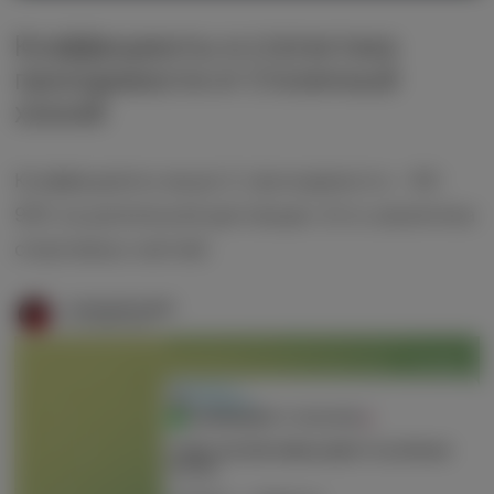
Коэффициенты и статистика
проходимости от Столичный
хоккей
Коэффициенты выше 3, проходимость – 80-
95% на длительной дистанции. Есть аналитика
спортивных матчей.