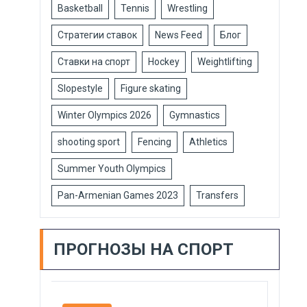
Basketball
Tennis
Wrestling
Стратегии ставок
News Feed
Блог
Ставки на спорт
Hockey
Weightlifting
Slopestyle
Figure skating
Winter Olympics 2026
Gymnastics
shooting sport
Fencing
Athletics
Summer Youth Olympics
Pan-Armenian Games 2023
Transfers
ПРОГНОЗЫ НА СПОРТ