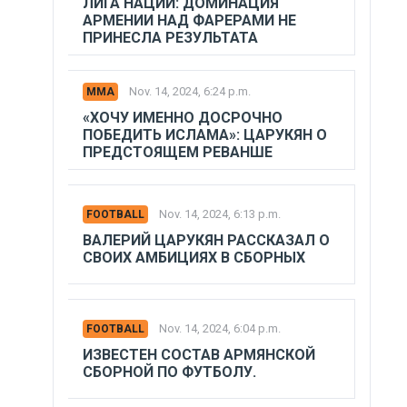
ЛИГА НАЦИЙ: ДОМИНАЦИЯ
АРМЕНИИ НАД ФАРЕРАМИ НЕ
ПРИНЕСЛА РЕЗУЛЬТАТА
Nov. 14, 2024, 6:24 p.m.
MMA
«ХОЧУ ИМЕННО ДОСРОЧНО
ПОБЕДИТЬ ИСЛАМА»: ЦАРУКЯН О
ПРЕДСТОЯЩЕМ РЕВАНШЕ
Nov. 14, 2024, 6:13 p.m.
FOOTBALL
ВАЛЕРИЙ ЦАРУКЯН РАССКАЗАЛ О
СВОИХ АМБИЦИЯХ В СБОРНЫХ
Nov. 14, 2024, 6:04 p.m.
FOOTBALL
ИЗВЕСТЕН СОСТАВ АРМЯНСКОЙ
СБОРНОЙ ПО ФУТБОЛУ.