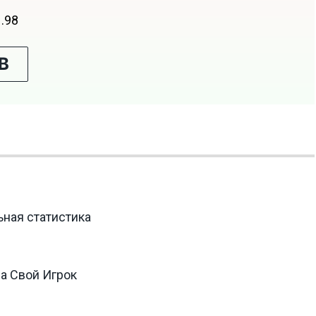
1.98
В
ьная статистика
а Свой Игрок