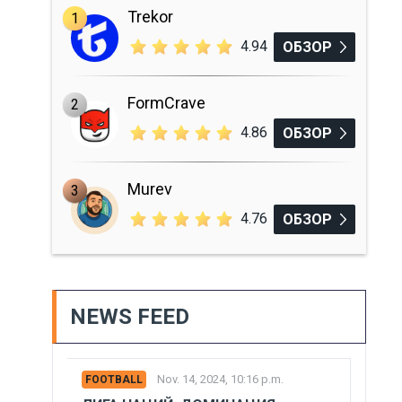
Trekor
1
4.94
ОБЗОР
FormCrave
2
4.86
ОБЗОР
Murev
3
4.76
ОБЗОР
NEWS FEED
Nov. 14, 2024, 10:16 p.m.
FOOTBALL