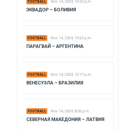
Nov. 14, 2024, 10:23 p.m.
FOOTBALL
ЭКВАДОР – БОЛИВИЯ
Nov. 14, 2024, 10:23 p.m.
FOOTBALL
ПАРАГВАЙ – АРГЕНТИНА
Nov. 14, 2024, 10:17 p.m.
FOOTBALL
ВЕНЕСУЭЛА – БРАЗИЛИЯ
Nov. 14, 2024, 8:06 p.m.
FOOTBALL
СЕВЕРНАЯ МАКЕДОНИЯ – ЛАТВИЯ