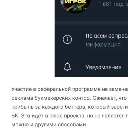
Участие в реферальной программе не замечен
реклама букмекерских контор. Означает, что
прибыль за каждого беттера, который зарег
БК. Это идет в плюс проекта, но не является 
можно и другими способами.