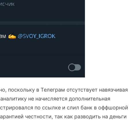
о, поскольку в Телеграм отсутствует навязчивая
 аналитику не начисляется дополнительная
истрировался по ссылке и слил банк в оффшорной
гарантией честности, так как разводить на деньги